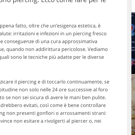
ppena fatto, oltre che un’esigenza estetica, è
ute: irritazioni e infezioni in un piercing fresco
 le conseguenze di una cura approssimativa
se, quando non addirittura pericolose. Vediamo
uali sono le tecniche più adatte per le diverse
zzicare il piercing e di toccarlo continuamente, se
itudine non solo nelle 24 ore successive al foro
o se non sei sicura di avere le mani ben pulite.
andrebbero evitati, così come è bene controllare
cing non presenti gonfiori o arrossamenti strani:
ince non esitare a rivolgerti al piercer o, nei