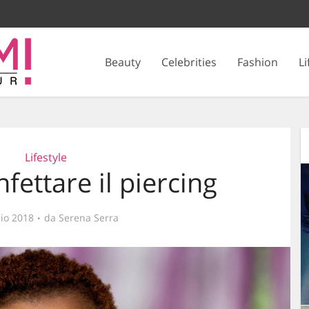
Beauty
Celebrities
Fashion
Li
Lifestyle
fettare il piercing
lio 2018
da
Serena Serra