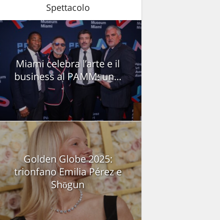
Spettacolo
Miami celebra l’arte e il
business al PAMM: un...
Golden Globe 2025:
trionfano Emilia Pérez e
Shōgun