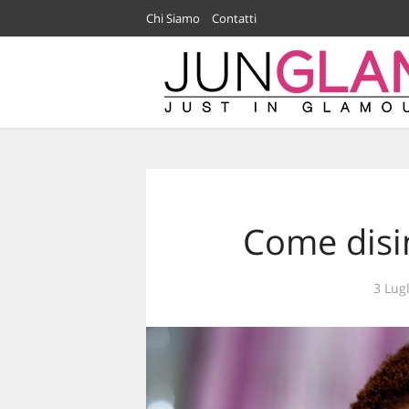
Chi Siamo
Contatti
Come disin
3 Lug