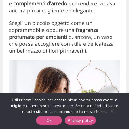
e
complementi d’arredo
per rendere la casa
ancora più accogliente ed elegante.
Scegli un piccolo oggetto come un
soprammobile oppure una
fragranza
profumata per ambienti
o, ancora, un vaso
che possa accogliere con stile e delicatezza
un bel mazzo di fiori primaverili.
Utilizziamo i cookie per essere sicuri che tu possa avere la
migliore esperienza sul nostro sito. Se continui ad utilizzare
questo sito noi assumiamo che tu ne sia felice.
Ok
Privacy policy