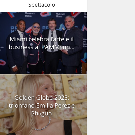
Spettacolo
Miami celebra l’arte e il
business al PAMM: un...
Golden Globe 2025:
trionfano Emilia Pérez e
Shōgun