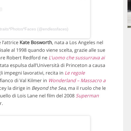
rtraits*Photos*Faces (@endlessfaces)
l’attrice
Kate
Bosworth
, nata a Los Angeles nel
isale al 1998 quando viene scelta, grazie alle sue
ncare Robert Redford ne
L’uomo che sussurrava ai
tata espulsa dall’Università di Princeton a causa
i impegni lavorativi, recita in
Le regole
 fianco di Val Kilmer in
Wonderland – Massacro a
ey la dirige in
Beyond the Sea
, ma il ruolo che le
ello di Lois Lane nel film del 2008
Superman
r.