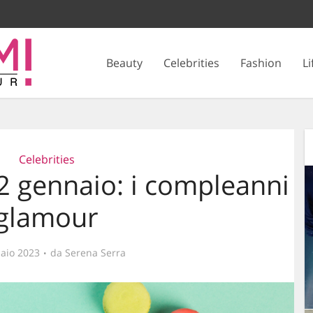
Beauty
Celebrities
Fashion
Li
Celebrities
 2 gennaio: i compleanni
glamour
aio 2023
da
Serena Serra