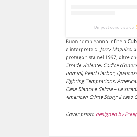
Un post condiviso da
Buon compleanno infine a
Cub
e interprete di
Jerry Maguire
,
p
protagonista
nel 1997, oltre ch
Strade violente
,
Codice d’onor
uomini
,
Pearl Harbor
,
Qualcos
Fighting Temptations
,
America
Casa Bianca
e
Selma – La strada
American Crime Story
:
Il caso 
Cover photo
designed by Freep