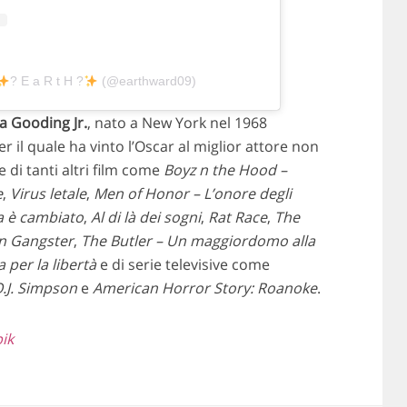
? E a R t H ?
(@earthward09)
a Gooding Jr.
, nato a New York nel 1968
er il quale ha vinto l’Oscar al miglior attore non
e di tanti altri film come
Boyz n the Hood –
e
,
Virus letale
,
Men of Honor – L’onore degli
a è cambiato
,
Al di là dei sogni
,
Rat Race
,
The
n Gangster
,
The Butler – Un maggiordomo alla
 per la libertà
e di serie televisive come
O.J. Simpson
e
American Horror Story: Roanoke
.
ik