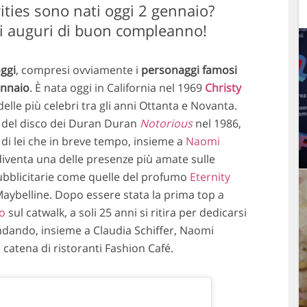
rities sono nati oggi 2 gennaio?
li auguri di buon compleanno!
oggi
, compresi ovviamente i
personaggi famosi
ennaio
. È nata oggi in California nel 1969
Christy
lle più celebri tra gli anni Ottanta e Novanta.
 del disco dei Duran Duran
Notorious
nel 1986,
di lei che in breve tempo, insieme a
Naomi
diventa una delle presenze più amate sulle
ubblicitarie come quelle del profumo
Eternity
 Maybelline. Dopo essere stata la prima top a
co
sul catwalk, a soli 25 anni si ritira per dedicarsi
fondando, insieme a Claudia Schiffer, Naomi
la catena di ristoranti Fashion Café.