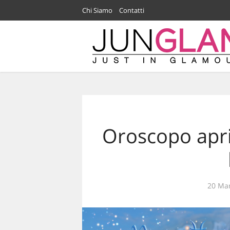
Chi Siamo
Contatti
Oroscopo april
20 Ma