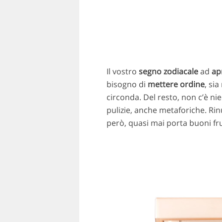
Il vostro
segno zodiacale
ad
ap
bisogno di
mettere
ordine
, sia
circonda. Del resto, non c’è ni
pulizie, anche metaforiche. Ri
però, quasi mai porta buoni fru