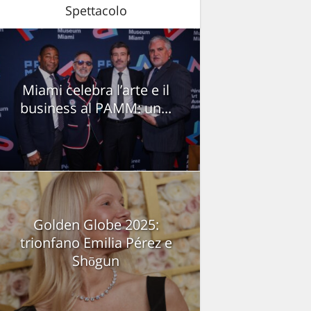
Spettacolo
Miami celebra l’arte e il
business al PAMM: un...
Golden Globe 2025:
trionfano Emilia Pérez e
Shōgun