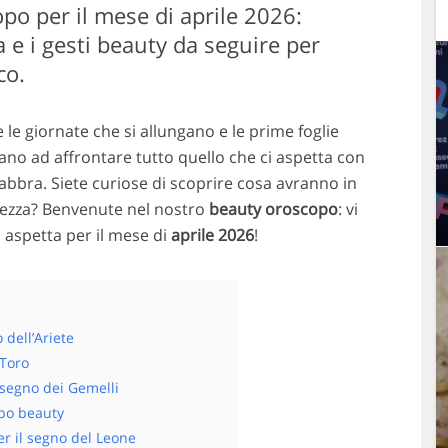
po per il mese di aprile 2026:
a e i gesti beauty da seguire per
co.
 le giornate che si allungano e le prime foglie
tano ad affrontare tutto quello che ci aspetta con
e labbra. Siete curiose di scoprire cosa avranno in
ellezza? Benvenute nel nostro
beauty oroscopo
: vi
 aspetta per il mese di
aprile 2026
!
dell’Ariete
 Toro
l segno dei Gemelli
opo beauty
er il segno del Leone