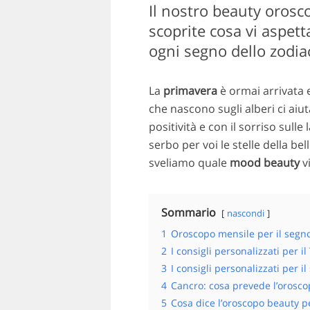
Il nostro beauty orosco
scoprite cosa vi aspett
ogni segno dello zodia
La
primavera
è ormai arrivata e
che nascono sugli alberi ci aiu
positività e con il sorriso sull
serbo per voi le stelle della b
sveliamo quale
mood beauty
vi
Sommario
nascondi
1
Oroscopo mensile per il segno 
2
I consigli personalizzati per il
3
I consigli personalizzati per i
4
Cancro: cosa prevede l’orosc
5
Cosa dice l’oroscopo beauty p