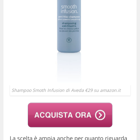
Shampoo Smoth Infusion di Aveda €29 su amazon.it
La scelta è ampia anche per quanto riguarda