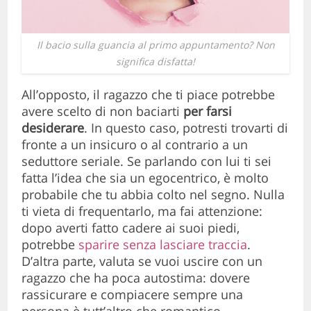
Il bacio sulla guancia al primo appuntamento? Non
significa disfatta!
All’opposto, il ragazzo che ti piace potrebbe
avere scelto di non baciarti
per farsi
desiderare
. In questo caso, potresti trovarti di
fronte a un insicuro o al contrario a un
seduttore seriale. Se parlando con lui ti sei
fatta l’idea che sia un egocentrico, è molto
probabile che tu abbia colto nel segno. Nulla
ti vieta di frequentarlo, ma fai attenzione:
dopo averti fatto cadere ai suoi piedi,
potrebbe
sparire senza lasciare traccia
.
D’altra parte, valuta se vuoi uscire con un
ragazzo che ha poca autostima: dovere
rassicurare e compiacere sempre una
persona è tutt’altro che romantico.