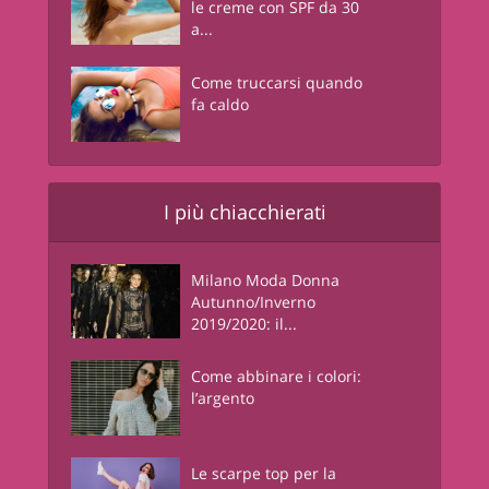
le creme con SPF da 30
a...
Come truccarsi quando
fa caldo
I più chiacchierati
Milano Moda Donna
Autunno/Inverno
2019/2020: il...
Come abbinare i colori:
l’argento
Le scarpe top per la