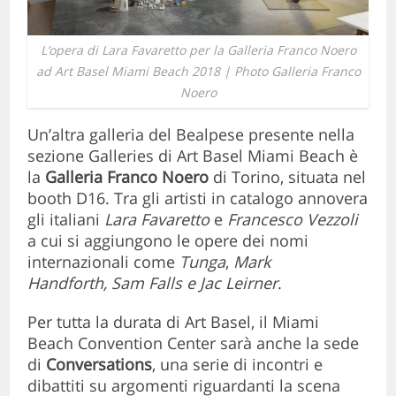
L’opera di Lara Favaretto per la Galleria Franco Noero
ad Art Basel Miami Beach 2018 | Photo Galleria Franco
Noero
Un’altra galleria del Bealpese presente nella
sezione Galleries di Art Basel Miami Beach è
la
Galleria Franco Noero
di Torino, situata nel
booth D16. Tra gli artisti in catalogo annovera
gli italiani
Lara Favaretto
e
Francesco Vezzoli
a cui si aggiungono le opere dei nomi
internazionali come
Tunga
,
Mark
Handforth,
Sam Falls e Jac Leirner
.
Per tutta la durata di Art Basel, il Miami
Beach Convention Center sarà anche la sede
di
Conversations
, una serie di incontri e
dibattiti su argomenti riguardanti la scena