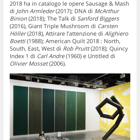
2018 ha in catalogo le opere Sausage & Mash
di
John Armleder
(2017); DNA di
McArthur
Binion
(2018); The Talk di
Sanford Biggers
(2016), Giant Triple Mushroom di
Carsten
Höller
(2018), Attirare l’attenzione di
Alighiero
Boetti
(1988); American Quilt 2018 : North,
South, East, West di
Rob Pruitt
(2018); Quincy
Index 1 di
Carl Andre
(1960) e Untitled di
Olivier Mosset
(2006).