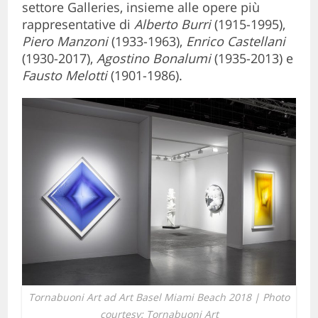
settore Galleries, insieme alle opere più
rappresentative di
Alberto Burri
(1915-1995),
Piero Manzoni
(1933-1963),
Enrico Castellani
(1930-2017),
Agostino Bonalumi
(1935-2013) e
Fausto Melotti
(1901-1986).
Tornabuoni Art ad Art Basel Miami Beach 2018 | Photo
courtesy: Tornabuoni Art