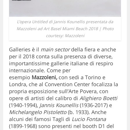
L’opera Untitled di Jannis Kounellis presentata da
Mazzoleni ad Art Basel Miami Beach 2018 | Photo
courtesy: Mazzoleni
Galleries è il
main sector
della fiera e anche
per il 2018 conta sulla presenza di diverse,
importantissime gallerie italiane di respiro
internazionale. Come per
esempio
Mazzoleni,
con sedi a Torino e
Londra, che al Convention Center focalizza la
propria esposizione sull’Arte Povera, con
opere di artisti del calibro di
Alighiero Boetti
(1940-1994),
Jannis Kounellis
(1936-2017) e
Michelangelo Pistoletto
(b. 1933). Anche
alcuni dei famosi Tagli di
Lucio Fontana
(1899-1968) sono presenti nel booth D1 del