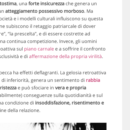
tostima
, una
forte insicurezza
che genera un
un
atteggiamento possessivo morboso
. Ma
cietà e i modelli culturali influiscono su questa
nne subiscono il retaggio patriarcale di dover
e”, “la prescelta”, e di essere costrette ad
una continua competizione. Invece, gli uomini
roattiva sul
piano carnale
e a soffrire il confronto
sclusività e di
affermazione della propria virilità
.
ebecca ha effetti deflagranti. La gelosia retroattiva
o di inferiorità, genera un sentimento di
rabbia
ristezza
e può sfociare in
vera e propria
itabilmente) conseguenze sulla quotidianità e sul
na condizione di
insoddisfazione, risentimento e
ine della relazione.