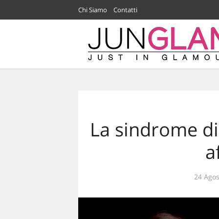
Chi Siamo
Contatti
La sindrome di
a
24 Agos