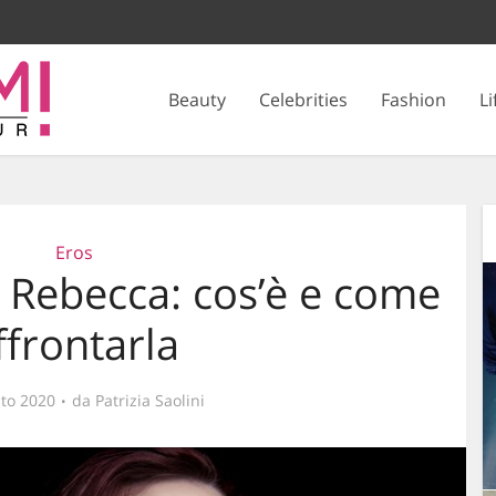
Beauty
Celebrities
Fashion
Li
Eros
 Rebecca: cos’è e come
ffrontarla
to 2020
da
Patrizia Saolini