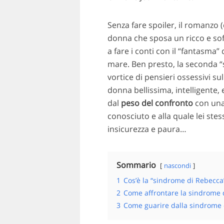
Senza fare spoiler, il romanzo (
donna che sposa un ricco e sofis
a fare i conti con il “fantasma”
mare. Ben presto, la seconda “s
vortice di pensieri ossessivi s
donna bellissima, intelligente,
dal
peso del confronto
con una
conosciuto e alla quale lei ste
insicurezza e paura…
Sommario
nascondi
1
Cos’è la “sindrome di Rebecca
2
Come affrontare la sindrome 
3
Come guarire dalla sindrome 