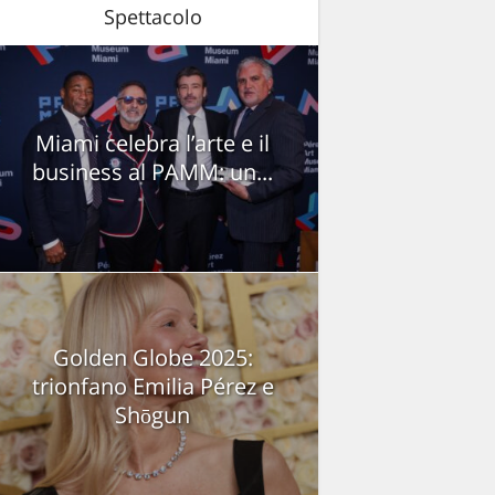
Spettacolo
Miami celebra l’arte e il
business al PAMM: un...
Golden Globe 2025:
trionfano Emilia Pérez e
Shōgun