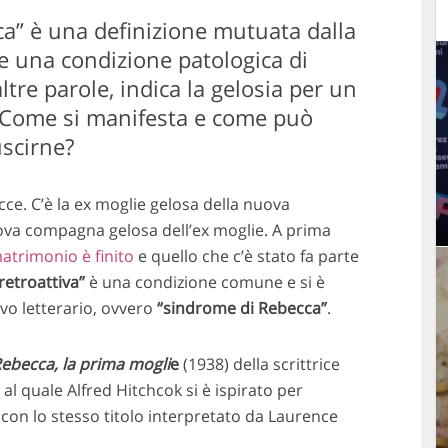
a” è una definizione mutuata dalla
ve una condizione patologica di
altre parole, indica la gelosia per un
 Come si manifesta e come può
uscirne?
cce. C’è la ex moglie gelosa della nuova
va compagna gelosa dell’ex moglie. A prima
atrimonio è finito
e quello che c’è stato fa parte
retroattiva”
è una condizione comune e si è
vo letterario, ovvero
“sindrome di Rebecca”
.
ebecca, la prima mogli
e
(1938) della scrittrice
l quale Alfred Hitchcok si è ispirato per
m con lo stesso titolo interpretato da Laurence