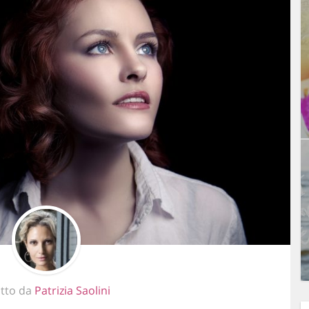
itto da
Patrizia Saolini