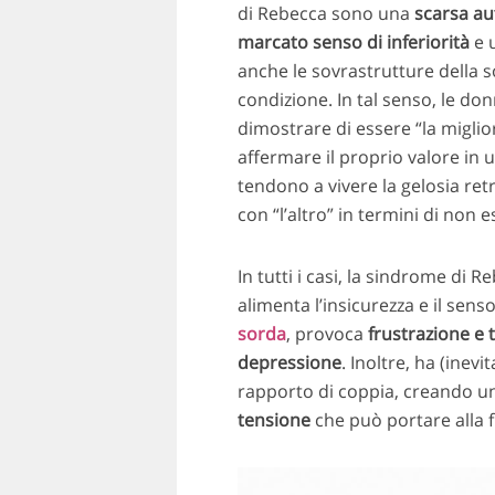
di Rebecca sono una
scarsa au
marcato senso di inferiorità
e 
anche le sovrastrutture della so
condizione. In tal senso, le do
dimostrare di essere “la miglior
affermare il proprio valore in 
tendono a vivere la gelosia ret
con “l’altro” in termini di non e
In tutti i casi, la sindrome di R
alimenta l’insicurezza e il sens
sorda
, provoca
frustrazione e t
depressione
. Inoltre, ha (inev
rapporto di coppia, creando u
tensione
che può portare alla f