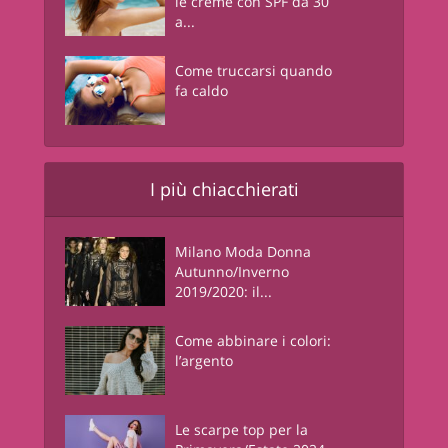
le creme con SPF da 30
a...
Come truccarsi quando
fa caldo
I più chiacchierati
Milano Moda Donna
Autunno/Inverno
2019/2020: il...
Come abbinare i colori:
l’argento
Le scarpe top per la