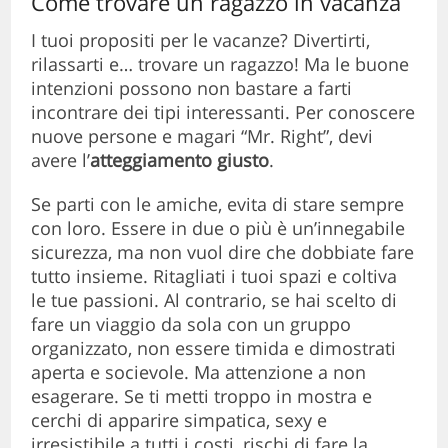
Come trovare un ragazzo in vacanza
I tuoi propositi per le vacanze? Divertirti,
rilassarti e… trovare un ragazzo! Ma le buone
intenzioni possono non bastare a farti
incontrare dei tipi interessanti. Per conoscere
nuove persone e magari “Mr. Right”, devi
avere l’
atteggiamento giusto
.
Se parti con le amiche, evita di stare sempre
con loro. Essere in due o più è un’innegabile
sicurezza, ma non vuol dire che dobbiate fare
tutto insieme. Ritagliati i tuoi spazi e coltiva
le tue passioni. Al contrario, se hai scelto di
fare un viaggio da sola con un gruppo
organizzato, non essere timida e dimostrati
aperta e socievole. Ma attenzione a non
esagerare. Se ti metti troppo in mostra e
cerchi di apparire simpatica, sexy e
irresistibile a tutti i costi, rischi di fare la