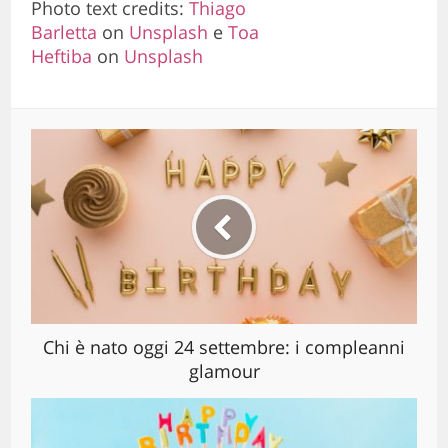
Photo text credits:
Thiago
Barletta
on
Unsplash
e
Toa
Heftiba
on
Unsplash
Chi è nato oggi 24 settembre: i compleanni
glamour