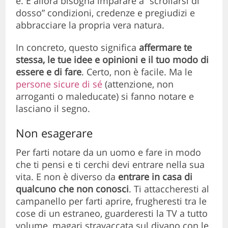
è. E allora bisogna imparare a “scrollarsi di
dosso” condizioni, credenze e pregiudizi e
abbracciare la propria vera natura.
In concreto, questo significa
affermare te
stessa, le tue idee e opinioni e il tuo modo di
essere e di fare
. Certo, non è facile. Ma le
persone sicure di sé
(attenzione, non
arroganti o maleducate) si fanno notare e
lasciano il segno.
Non esagerare
Per farti notare da un uomo e fare in modo
che ti pensi e ti cerchi devi entrare nella sua
vita. E non è diverso da
entrare in casa di
qualcuno che non conosci
. Ti attaccheresti al
campanello per farti aprire, frugheresti tra le
cose di un estraneo, guarderesti la TV a tutto
volume, magari stravaccata sul divano con le