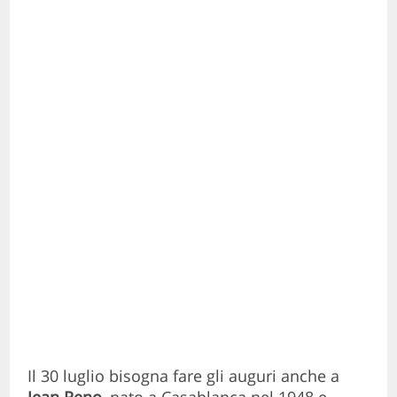
Il 30 luglio bisogna fare gli auguri anche a
Jean Reno
, nato a Casablanca nel 1948 e