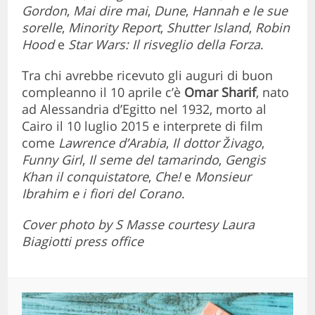
Gordon
,
Mai dire mai
,
Dune
,
Hannah e le sue
sorelle
,
Minority Report
,
Shutter Island
,
Robin
Hood
e
Star Wars: Il risveglio della Forza
.
Tra chi avrebbe ricevuto gli auguri di buon
compleanno il 10 aprile c’è
Omar Sharif
,
nato
ad Alessandria d’Egitto nel 1932, morto al
Cairo il 10 luglio 2015 e interprete di film
come
Lawrence d’Arabia
,
Il dottor Živago
,
Funny Girl
,
Il seme del tamarindo
,
Gengis
Khan il conquistatore
,
Che!
e
Monsieur
Ibrahim e i fiori del Corano
.
Cover photo by S Masse courtesy Laura
Biagiotti press office