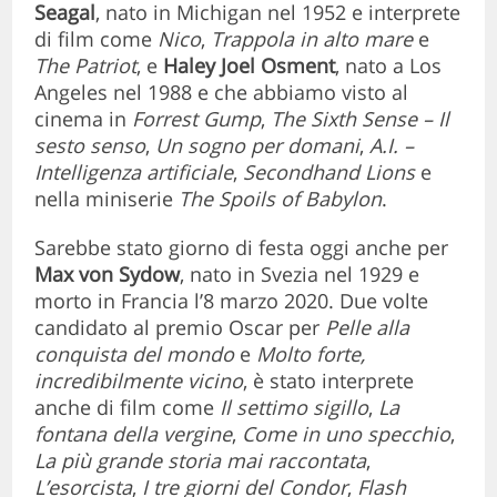
Seagal
, nato in Michigan nel 1952 e interprete
di film come
Nico
,
Trappola in alto mare
e
The Patriot
, e
Haley Joel Osment
, nato a Los
Angeles nel 1988 e che abbiamo visto al
cinema in
Forrest Gump
,
The Sixth Sense – Il
sesto senso
,
Un sogno per domani
,
A.I. –
Intelligenza artificiale
,
Secondhand Lions
e
nella miniserie
The Spoils of Babylon
.
Sarebbe stato giorno di festa oggi anche per
Max von Sydow
, nato in Svezia nel 1929 e
morto in Francia l’8 marzo 2020. Due volte
candidato al premio Oscar per
Pelle alla
conquista del mondo
e
Molto forte,
incredibilmente vicino
, è stato interprete
anche di film come
Il settimo sigillo
,
La
fontana della vergine
,
Come in uno specchio
,
La più grande storia mai raccontata
,
L’esorcista
,
I tre giorni del Condor
,
Flash