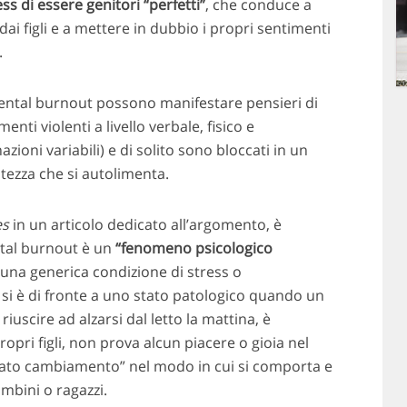
ss di essere genitori “perfetti”
, che conduce a
ai figli e a mettere in dubbio i propri sentimenti
.
arental burnout possono manifestare pensieri di
i violenti a livello verbale, fisico e
zioni variabili) e di solito sono bloccati in un
tezza che si autolimenta.
es
in un articolo dedicato all’argomento, è
ntal burnout è un
“fenomeno psicologico
una generica condizione di stress o
 si è di fronte a uno stato patologico quando un
iuscire ad alzarsi dal letto la mattina, è
pri figli, non prova alcun piacere o gioia nel
ato cambiamento” nel modo in cui si comporta e
ambini o ragazzi.