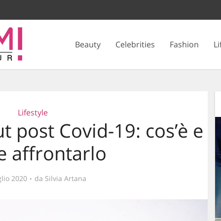
Beauty
Celebrities
Fashion
Li
Lifestyle
t post Covid-19: cos’è e
 affrontarlo
lio 2020
da
Silvia Artana