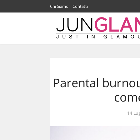
Chi Siamo
Contatti
Parental burnou
come
14 Lug