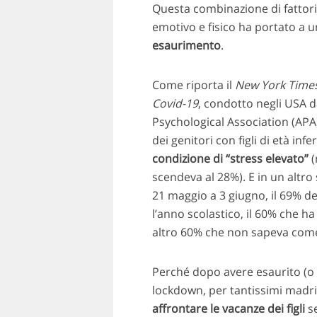
Questa combinazione di fattori
emotivo e fisico ha portato a 
esaurimento
.
Come riporta il
New York Time
Covid-19
, condotto negli USA d
Psychological Association (APA) 
dei genitori con figli di età inf
condizione di “stress elevato”
(
scendeva al 28%). E in un altro
21 maggio a 3 giugno, il 69% dei
l’anno scolastico, il 60% che ha 
altro 60% che non sapeva come a
Perché dopo avere esaurito (o q
lockdown, per tantissimi madri 
affrontare le vacanze dei figli
se