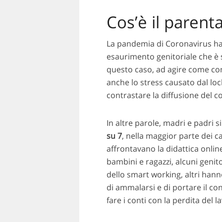
Cos’è il parent
La pandemia di Coronavirus ha 
esaurimento genitoriale che è s
questo caso, ad agire come com
anche lo stress causato dal lo
contrastare la diffusione del c
In altre parole, madri e padri s
su 7
, nella maggior parte dei c
affrontavano la didattica onlin
bambini e ragazzi, alcuni genit
dello smart working, altri hann
di ammalarsi e di portare il co
fare i conti con la perdita del l