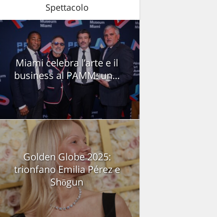
Spettacolo
Miami celebra l’arte e il
business al PAMM: un...
Golden Globe 2025:
trionfano Emilia Pérez e
Shōgun