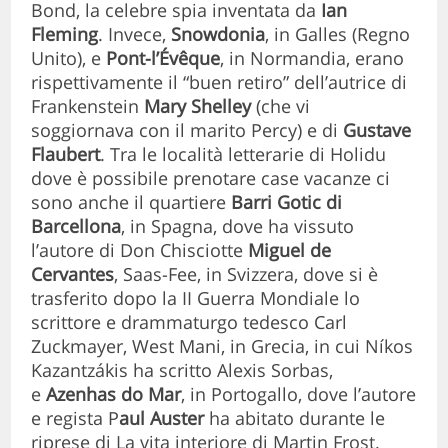
Bond, la celebre spia inventata da
Ian
Fleming
. Invece,
Snowdonia
, in Galles (Regno
Unito), e
Pont-l’Évêque
, in Normandia, erano
rispettivamente il “buen retiro” dell’autrice di
Frankenstein
Mary Shelley
(che vi
soggiornava con il marito Percy) e di
Gustave
Flaubert
. Tra le località letterarie di Holidu
dove è possibile prenotare case vacanze ci
sono anche il quartiere
Barri Gotic di
Barcellona
, in Spagna, dove ha vissuto
l’autore di Don Chisciotte
Miguel de
Cervantes
, Saas-Fee, in Svizzera, dove si è
trasferito dopo la II Guerra Mondiale lo
scrittore e drammaturgo tedesco Carl
Zuckmayer, West Mani, in Grecia, in cui Níkos
Kazantzákis ha scritto Alexis Sorbas,
e
Azenhas do Mar
, in Portogallo, dove l’autore
e regista P
aul Auster
ha abitato durante le
riprese di La vita interiore di Martin Frost.