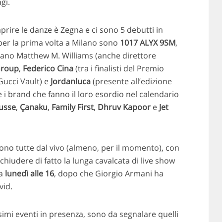
gi.
aprire le danze è Zegna e ci sono 5 debutti in
 per la prima volta a Milano sono
1017 ALYX 9SM
,
icano Matthew M. Williams (anche direttore
Group
,
Federico Cina
(tra i finalisti del Premio
Gucci Vault) e
Jordanluca
(presente all’edizione
e i brand che fanno il loro esordio nel calendario
usse
,
Çanaku
,
Family First
,
Dhruv Kapoor
e
Jet
 sono tutte dal vivo (almeno, per il momento), con
chiudere di fatto la lunga cavalcata di live show
ma
lunedì alle 16
, dopo che Giorgio Armani ha
vid.
simi eventi in presenza, sono da segnalare quelli