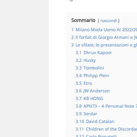
Sommario
nascondi
1
Milano Moda Uomo AI 2022/202
2
Il forfait di Giorgio Armani e
3
Le sfilate, le presentazioni e
3.1
Dhruv Kapoor
3.2
Husky
3.3
Tombolini
3.4
Philipp Plein
3.5
Etro
3.6
JW Anderson
3.7
KB HONG
3.8
APN73 – A Personal Note 
3.9
Serdar
3.10
David Catalan
3.11
Children of the Discorda
3.12
Carlo Pignatelli