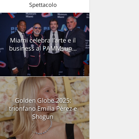
Spettacolo
Miami celebra l’arte e il
business al PAMM: un...
Golden Globe 2025:
trionfano Emilia Pérez e
Shōgun