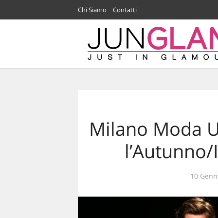
Chi Siamo
Contatti
Milano Moda Uo
l’Autunno/
10 Genn