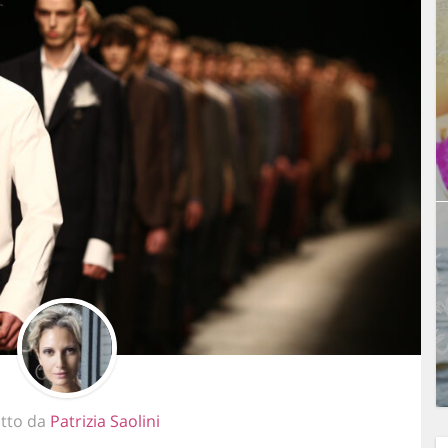
itto da
Patrizia Saolini