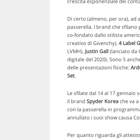
crescita esponenziale dei conta
Di certo (almeno, per ora), ad 
passerella. I brand che sfilano
co-fondato dallo stilista amer
creativo di Givenchy),
4 Label 
LVMH),
Justin Gall
(lanciato da 
digitale del 2020). Sono 5 anch
delle presentazioni fisiche:
Ard
Set
.
Le sfilate dal 14 al 17 gennaio
il brand
Spyder Korea
che va a 
con la passerella in program
annullato i suoi show causa Co
Per quanto riguarda gli attesis