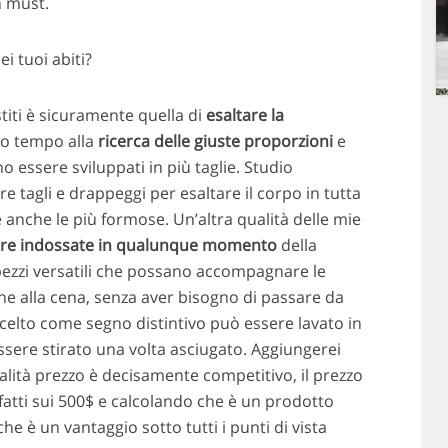
n must.
ei tuoi abiti?
stiti è sicuramente quella di
esaltare la
lto tempo alla
ricerca delle giuste proporzioni
e
essere sviluppati in più taglie. Studio
tagli e drappeggi per esaltare il corpo in tutta
e anche le più formose. Un’altra qualità delle mie
ere indossate in qualunque momento
della
 pezzi versatili che possano accompagnare le
e alla cena, senza aver bisogno di passare da
 scelto come segno distintivo può essere lavato in
ssere stirato una volta asciugato. Aggiungerei
alità prezzo è decisamente competitivo, il prezzo
nfatti sui 500$ e calcolando che è un prodotto
 che è un vantaggio sotto tutti i punti di vista