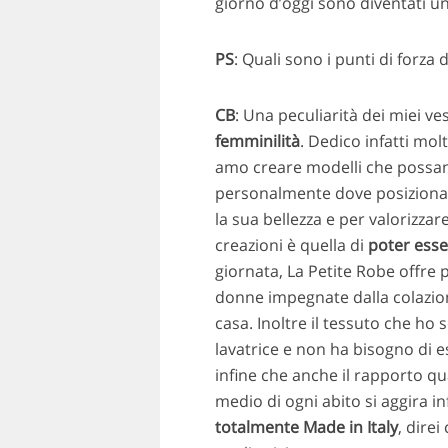
giorno d’oggi sono diventati u
PS
: Quali sono i punti di forza d
CB
: Una peculiarità dei miei ve
femminilità
. Dedico infatti mo
amo creare modelli che possano 
personalmente dove posizionare 
la sua bellezza e per valorizzar
creazioni è quella di
poter ess
giornata, La Petite Robe offre
donne impegnate dalla colazion
casa. Inoltre il tessuto che ho
lavatrice e non ha bisogno di e
infine che anche il rapporto qu
medio di ogni abito si aggira i
totalmente Made in Italy
, direi