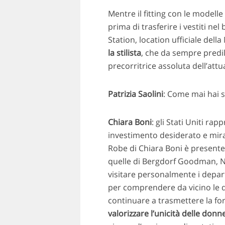
Mentre il fitting con le modell
prima di trasferire i vestiti ne
Station, location ufficiale del
la stilista
, che da sempre predil
precorritrice assoluta dell’att
Patrizia Saolini
: Come mai hai s
Chiara Boni
: gli Stati Uniti ra
investimento desiderato e mirat
Robe di Chiara Boni è presente 
quelle di Bergdorf Goodman, N
visitare personalmente i depar
per comprendere da vicino le d
continuare a trasmettere la fo
valorizzare l’unicità delle donn