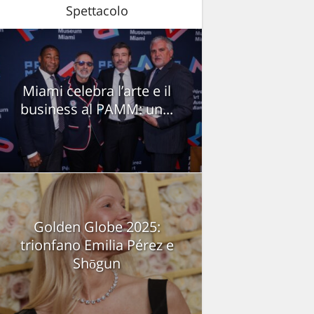
Spettacolo
Miami celebra l’arte e il
business al PAMM: un...
Golden Globe 2025:
trionfano Emilia Pérez e
Shōgun