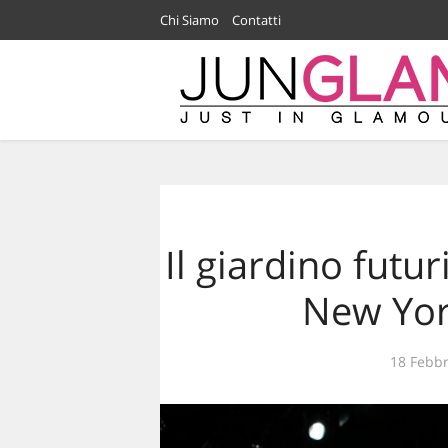
Chi Siamo
Contatti
Il giardino futur
New Yor
18 Febbr