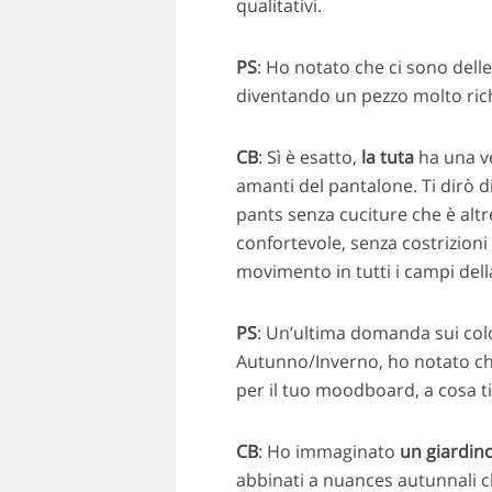
qualitativi.
PS
: Ho notato che ci sono delle 
diventando un pezzo molto richi
CB
: Sì è esatto,
la tuta
ha una ve
amanti del pantalone. Ti dirò 
pants senza cuciture che è alt
confortevole, senza costrizioni 
movimento in tutti i campi dell
PS
: Un’ultima domanda sui colo
Autunno/Inverno, ho notato che
per il tuo moodboard, a cosa ti 
CB
: Ho immaginato
un
giardino
abbinati a nuances autunnali c