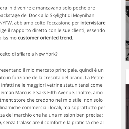
e era in divenire e mancavano solo poche ore
l backstage del Dock allo Skylight di Moynihan
la NYFW, abbiamo colto l’occasione per
intervistare
ige il rapporto diretto con le sue clienti, essendo
ualissimo
customer oriented trend
.
celto di sfilare a New York?
ppresentano il mio mercato principale, quindi è un
o in funzione della crescita del brand. La Petite
infatti nelle maggiori vetrine statunitensi come
eiman Marcus e Saks Fifth Avenue. Inoltre, amo
tment store che credono nel mio stile, non solo
inamiche commerciali locali, ma soprattutto per
rza del marchio che ha una mission ben precisa:
e
, senza tralasciare il comfort e la praticità che al