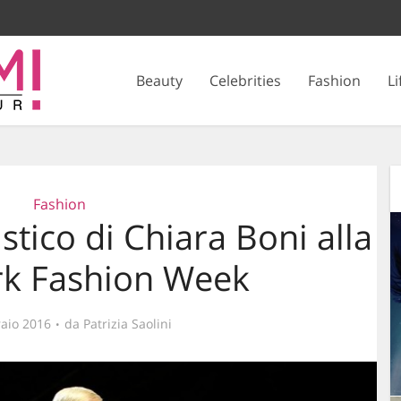
Beauty
Celebrities
Fashion
Li
Fashion
istico di Chiara Boni alla
k Fashion Week
aio 2016
da
Patrizia Saolini