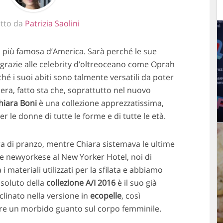
itto da
Patrizia Saolini
na più famosa d’America. Sarà perché le sue
 grazie alle celebrity d’oltreoceano come Oprah
hé i suoi abiti sono talmente versatili da poter
era, fatto sta che, soprattutto nel nuovo
hiara Boni
è una collezione apprezzatissima,
 le donne di tutte le forme e di tutte le età.
’ora di pranzo, mentre Chiara sistemava le ultime
se newyorkese al New Yorker Hotel, noi di
 materiali utilizzati per la sfilata e abbiamo
ssoluto della
collezione A/I 2016
è il suo già
clinato nella versione in
ecopelle
, così
are un morbido guanto sul corpo femminile.