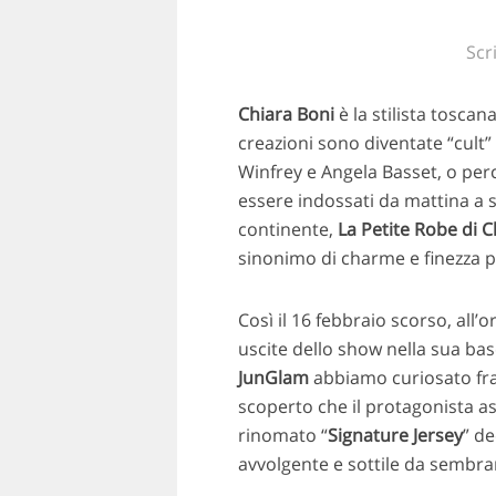
Scr
Chiara Boni
è la stilista tosca
creazioni sono diventate “cult”
Winfrey e Angela Basset, o perc
essere indossati da mattina a s
continente,
La Petite Robe di C
sinonimo di charme e finezza per
Così il 16 febbraio scorso, all
uscite dello show nella sua ba
JunGlam
abbiamo curiosato fra i
scoperto che il protagonista a
rinomato “
Signature Jersey
” de
avvolgente e sottile da sembr