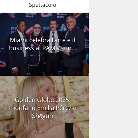
Spettacolo
Miami celebra l’arte e il
business al PAMM: un...
Golden Globe 2025:
trionfano Emilia Pérez e
Shōgun