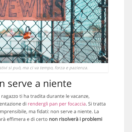
tivi si può, ma ci va tempo, forza e pazienza.
n serve a niente
ragazzo ti ha tradita durante le vacanze,
tentazione di
rendergli pan per focaccia
. Si tratta
prensibile, ma fidati: non serve a niente. La
rà effimera e di certo
non risolverà i problemi