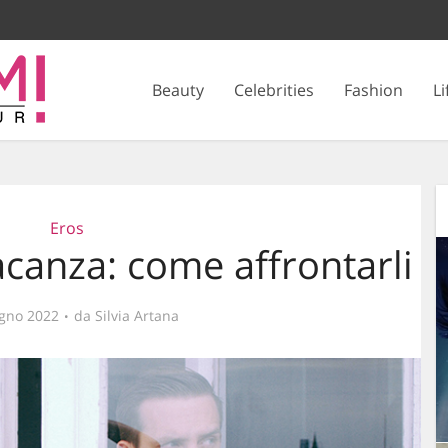
Beauty
Celebrities
Fashion
Li
Eros
acanza: come affrontarli
gno 2022
da
Silvia Artana