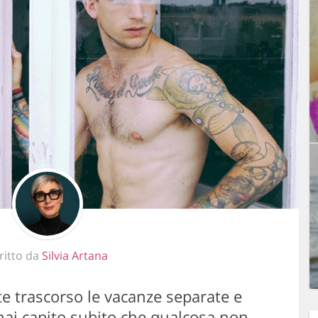
ritto da
Silvia Artana
te trascorso le vacanze separate e
 hai capito subito che qualcosa non