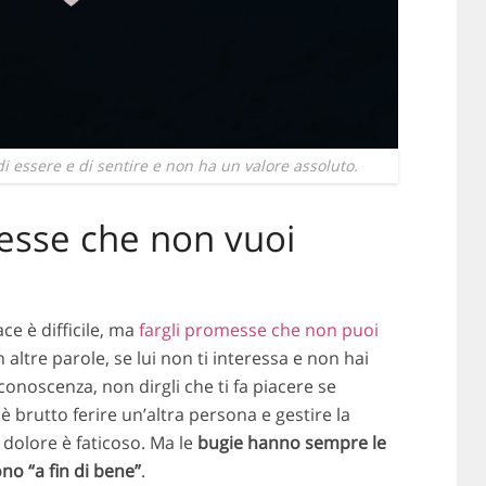
 di essere e di sentire e non ha un valore assoluto.
esse che non vuoi
ce è difficile, ma
fargli promesse che non puoi
In altre parole, se lui non ti interessa e non hai
conoscenza, non dirgli che ti fa piacere se
 è brutto ferire un’altra persona e gestire la
 dolore è faticoso. Ma le
bugie hanno sempre le
o “a fin di bene”
.