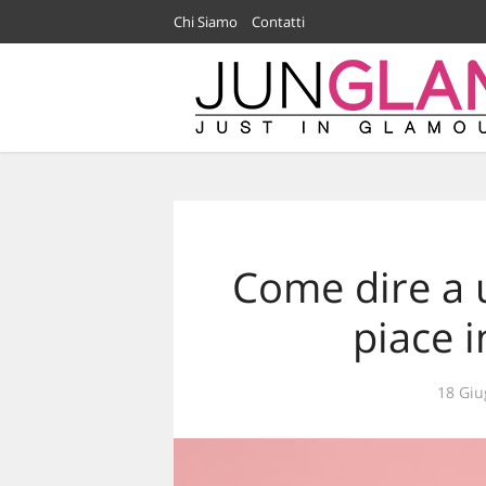
Chi Siamo
Contatti
Come dire a 
piace 
18 Giu