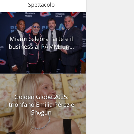
Spettacolo
Miami celebra l’arte e il
business al PAMM: un...
Golden Globe 2025:
trionfano Emilia Pérez e
Shōgun