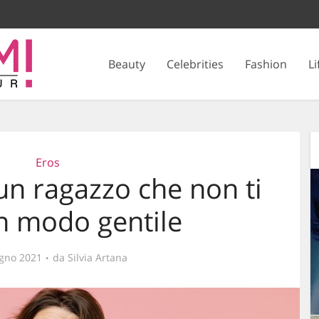
Beauty
Celebrities
Fashion
Li
Eros
un ragazzo che non ti
in modo gentile
gno 2021
da
Silvia Artana