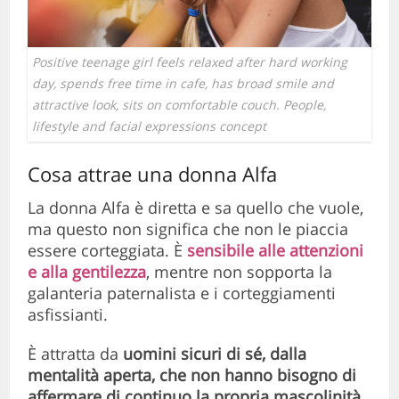
Positive teenage girl feels relaxed after hard working
day, spends free time in cafe, has broad smile and
attractive look, sits on comfortable couch. People,
lifestyle and facial expressions concept
Cosa attrae una donna Alfa
La donna Alfa è diretta e sa quello che vuole,
ma questo non significa che non le piaccia
essere corteggiata. È
sensibile alle attenzioni
e alla gentilezza
, mentre non sopporta la
galanteria paternalista e i corteggiamenti
asfissianti.
È attratta da
uomini sicuri di sé, dalla
mentalità aperta, che non hanno bisogno di
affermare di continuo la propria mascolinità
.