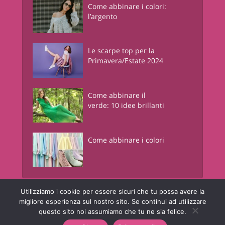
Come abbinare i colori:
l’argento
Le scarpe top per la
Primavera/Estate 2024
Come abbinare il
verde: 10 idee brillanti
Come abbinare i colori
Utilizziamo i cookie per essere sicuri che tu possa avere la
Junglam - Just In Glamour
è una risorsa informativa online a contenuto
migliore esperienza sul nostro sito. Se continui ad utilizzare
lifestyle. © Copyright - Junglam Magazine - P.IVA 05442450960
questo sito noi assumiamo che tu ne sia felice.