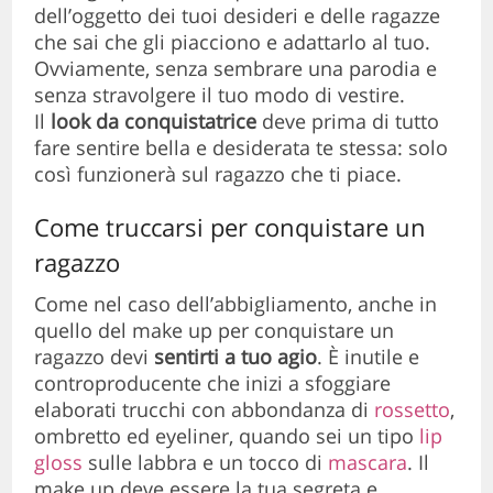
dell’oggetto dei tuoi desideri e delle ragazze
che sai che gli piacciono e adattarlo al tuo.
Ovviamente, senza sembrare una parodia e
senza stravolgere il tuo modo di vestire.
Il
look da conquistatrice
deve prima di tutto
fare sentire bella e desiderata te stessa: solo
così funzionerà sul ragazzo che ti piace.
Come truccarsi per conquistare un
ragazzo
Come nel caso dell’abbigliamento, anche in
quello del make up per conquistare un
ragazzo devi
sentirti a tuo agio
. È inutile e
controproducente che inizi a sfoggiare
elaborati trucchi con abbondanza di
rossetto
,
ombretto ed eyeliner, quando sei un tipo
lip
gloss
sulle labbra e un tocco di
mascara
. Il
make up deve essere la tua segreta e