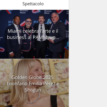
Spettacolo
Miami celebra l’arte e il
business al PAMM: un...
Golden Globe 2025:
trionfano Emilia Pérez e
Shōgun