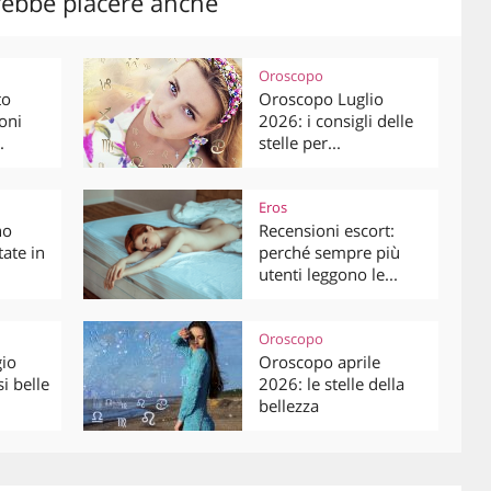
rebbe piacere anche
Oroscopo
to
Oroscopo Luglio
oni
2026: i consigli delle
.
stelle per...
Eros
no
Recensioni escort:
tate in
perché sempre più
utenti leggono le...
Oroscopo
io
Oroscopo aprile
i belle
2026: le stelle della
bellezza