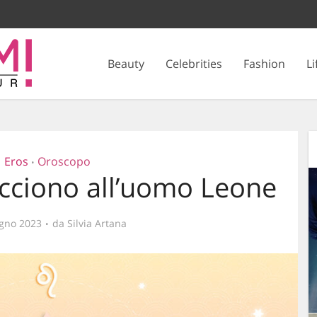
Beauty
Celebrities
Fashion
Li
Eros
Oroscopo
•
cciono all’uomo Leone
gno 2023
da
Silvia Artana