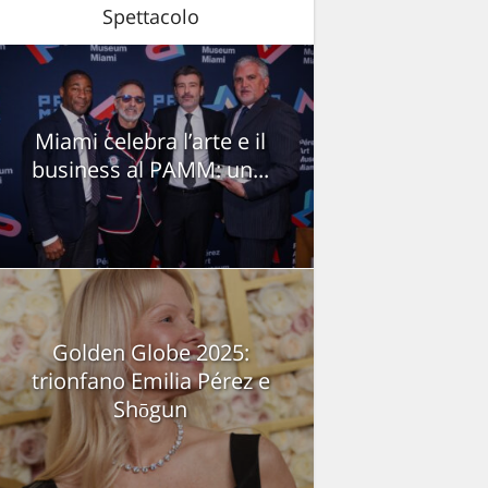
Spettacolo
Miami celebra l’arte e il
business al PAMM: un...
Golden Globe 2025:
trionfano Emilia Pérez e
Shōgun