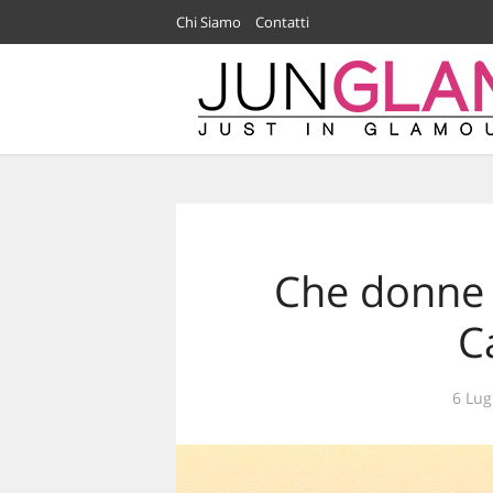
Chi Siamo
Contatti
Che donne 
C
6 Lug