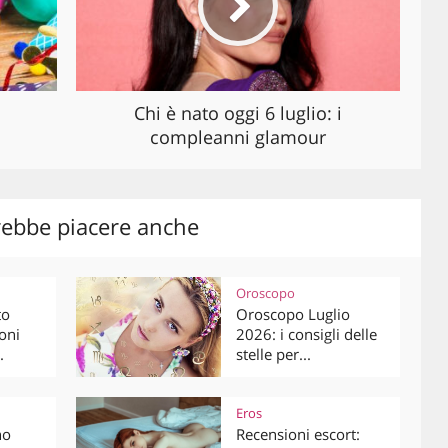
Chi è nato oggi 6 luglio: i
compleanni glamour
rebbe piacere anche
Oroscopo
to
Oroscopo Luglio
oni
2026: i consigli delle
.
stelle per...
Eros
no
Recensioni escort: