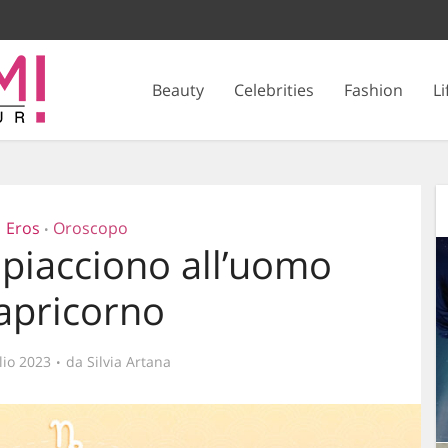
Beauty
Celebrities
Fashion
Li
Eros
Oroscopo
•
piacciono all’uomo
apricorno
lio 2023
da
Silvia Artana