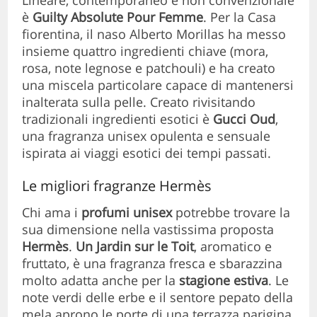
Lineare, contemporaneo e non convenzionale
è
Guilty Absolute Pour Femme
. Per la Casa
fiorentina, il naso Alberto Morillas ha messo
insieme quattro ingredienti chiave (mora,
rosa, note legnose e patchouli) e ha creato
una miscela particolare capace di mantenersi
inalterata sulla pelle. Creato rivisitando
tradizionali ingredienti esotici è
Gucci Oud
,
una fragranza unisex opulenta e sensuale
ispirata ai viaggi esotici dei tempi passati.
Le migliori fragranze Hermès
Chi ama i
profumi unisex
potrebbe trovare la
sua dimensione nella vastissima proposta
Hermès
.
Un Jardin sur le Toit
, aromatico e
fruttato, è una fragranza fresca e sbarazzina
molto adatta anche per la
stagione estiva
. Le
note verdi delle erbe e il sentore pepato della
mela aprono le porte di una terrazza parigina