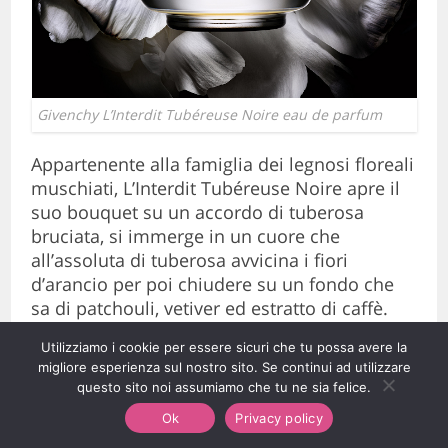
Givenchy L’Interdit Tubéreuse Noire eau de parfum
Appartenente alla famiglia dei legnosi floreali
muschiati, L’Interdit Tubéreuse Noire apre il
suo bouquet su un accordo di tuberosa
bruciata, si immerge in un cuore che
all’assoluta di tuberosa avvicina i fiori
d’arancio per poi chiudere su un fondo che
sa di patchouli, vetiver ed estratto di caffè.
Utilizziamo i cookie per essere sicuri che tu possa avere la
Trussardi Ruby Red
migliore esperienza sul nostro sito. Se continui ad utilizzare
questo sito noi assumiamo che tu ne sia felice.
Una nuova eau de parfum, questa volta
appartenente alla
famiglia dei chypre edibili
Ok
Privacy policy
legnosi floreali
, si aggiunge alla proposta