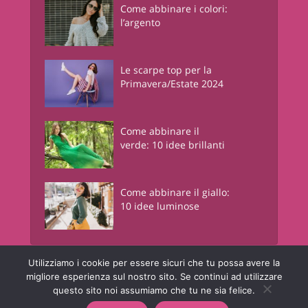
Come abbinare i colori:
l’argento
Le scarpe top per la
Primavera/Estate 2024
Come abbinare il
verde: 10 idee brillanti
Come abbinare il giallo:
10 idee luminose
Utilizziamo i cookie per essere sicuri che tu possa avere la
Junglam - Just In Glamour
è una risorsa informativa online a contenuto
migliore esperienza sul nostro sito. Se continui ad utilizzare
lifestyle. © Copyright - Junglam Magazine - P.IVA 05442450960
questo sito noi assumiamo che tu ne sia felice.