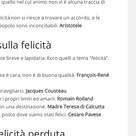
 quello nel cui animo non vi è alcuna traccia di
licità non si riesce a trovare un accordo, e le
popolo sono inconciliabili.
Aristotele
ulla felicità
e breve e lapidaria. Ecco quelli a tema “felicità”.
 se è cara, non è di buona qualità.
François-René
ravigliarsi.
Jacques Cousteau
 i propri limiti ed amarli.
Romain Rolland
non una destinazione.
Madre Teresa di Calcutta
n posto dove siamo stati felici.
Cesare Pavese
elicità perduta