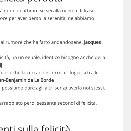
à dura un attimo. Se sei alla ricerca di frasi
lore per aver perso la serenità, ne abbiamo
à dal rumore che ha fatto andandosene.
Jacques
licità, ha un eguale, identico bisogno anche della
j
oloro che la cercano e corre a rifugiarsi tra le
an-Benjamin de La Borde
he possiamo dare agli altri senza averla noi stessi.
rrabbiato perdi sessanta secondi di felicità.
nti sulla felicità