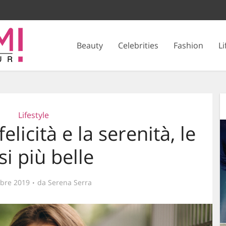
Beauty
Celebrities
Fashion
Li
Lifestyle
elicità e la serenità, le
si più belle
obre 2019
da
Serena Serra