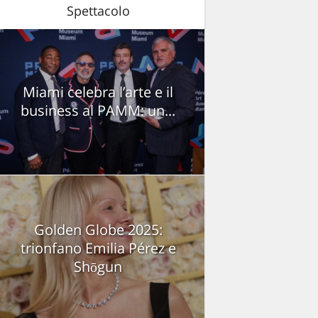
Spettacolo
Miami celebra l’arte e il
business al PAMM: un...
Golden Globe 2025:
trionfano Emilia Pérez e
Shōgun