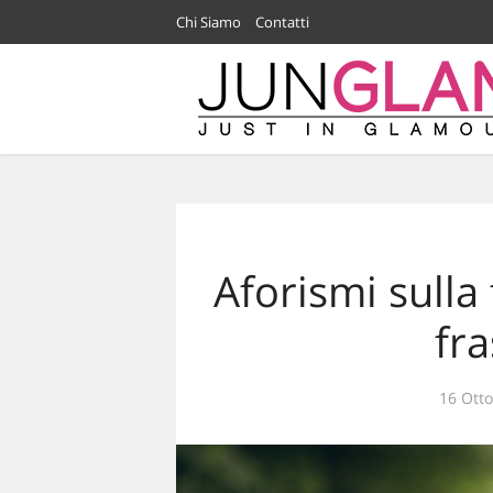
Chi Siamo
Contatti
Aforismi sulla f
fra
16 Ott