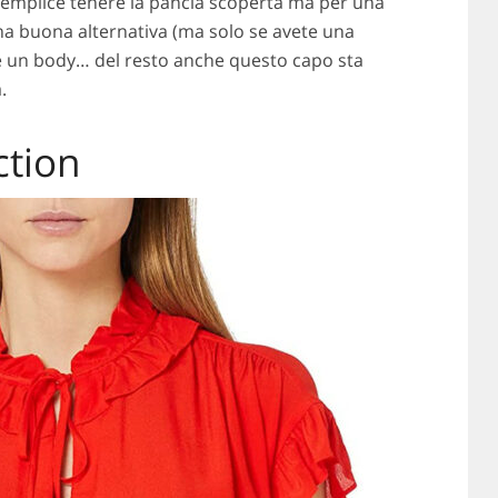
semplice tenere la pancia scoperta ma per una
na buona alternativa (ma solo se avete una
re un body… del resto anche questo capo sta
.
tion