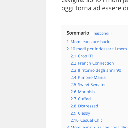
oggi torna ad essere 
Sommario
nascondi
1
Mom jeans are back
2
10 modi per indossare i mom 
2.1
Crop IT!
2.2
French Connection
2.3
Il ritorno degli anni ’90
2.4
Kimono Mania
2.5
Sweet Sweater
2.6
Mannish
2.7
Cuffed
2.8
Distressed
2.9
Classy
2.10
Casual Chic
3
Mom jeans: qualche consiglio d