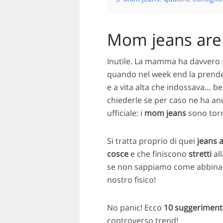
Mom jeans are
Inutile. La mamma ha davvero s
quando nel week end la prende
e a vita alta che indossava… b
chiederle se per caso ne ha an
ufficiale: i
mom jeans
sono torn
Si tratta proprio di quei
jeans a
cosce
e che finiscono
stretti
al
se non sappiamo come abbinarli
nostro fisico!
No panic! Ecco
10 suggeriment
controverso trend!