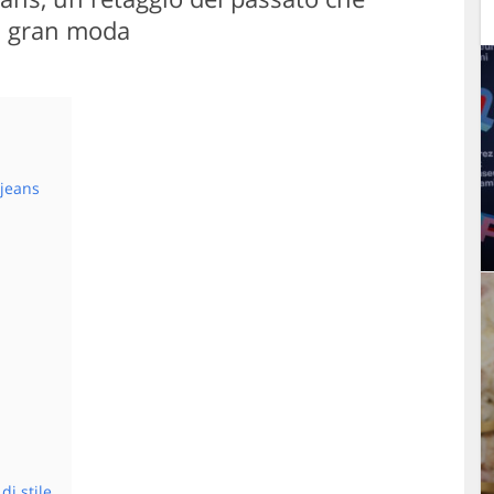
di gran moda
jeans
i stile