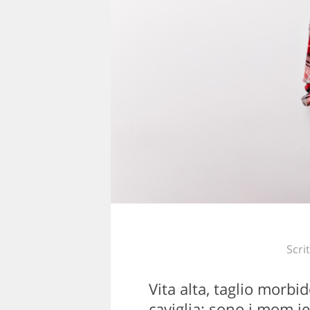
Scri
Vita alta, taglio morbid
caviglia: sono i mom j