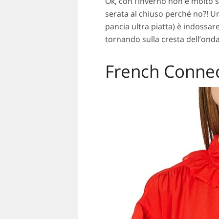
Ok, con l’inverno non è molto 
serata al chiuso perché no?! U
pancia ultra piatta) è indossa
tornando sulla cresta dell’onda
French Connec