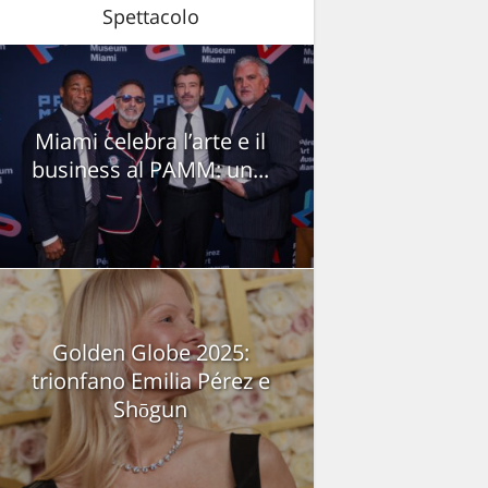
Spettacolo
Miami celebra l’arte e il
business al PAMM: un...
Golden Globe 2025:
trionfano Emilia Pérez e
Shōgun