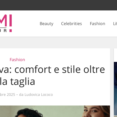
Beauty
Celebrities
Fashion
Li
Fashion
va: comfort e stile oltre
la taglia
bre 2025
da
Ludovica Lococo