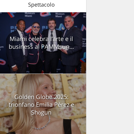
Spettacolo
Miami celebra l’arte e il
business al PAMM: un...
Golden Globe 2025:
trionfano Emilia Pérez e
Shōgun