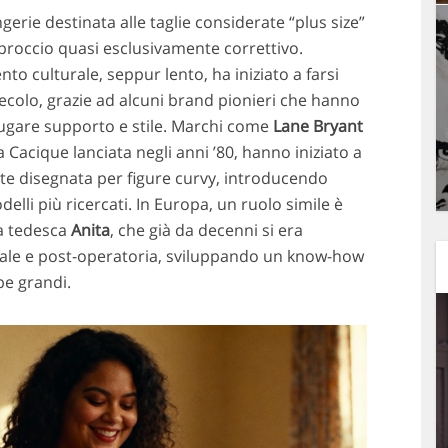
ngerie destinata alle taglie considerate “plus size”
pproccio quasi esclusivamente correttivo.
 culturale, seppur lento, ha iniziato a farsi
 secolo, grazie ad alcuni brand pionieri che hanno
ugare supporto e stile. Marchi come
Lane Bryant
ea Cacique lanciata negli anni ’80, hanno iniziato a
te disegnata per figure curvy, introducendo
elli più ricercati. In Europa, un ruolo simile è
la tedesca
Anita
, che già da decenni si era
ionale e post-operatoria, sviluppando un know-how
pe grandi.