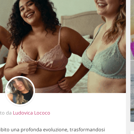
tto da
Ludovica Lococo
 subito una profonda evoluzione, trasformandosi