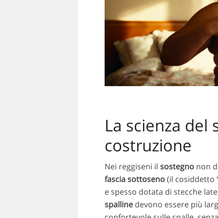
La scienza del 
costruzione
Nei reggiseni il
sostegno
non de
fascia sottoseno
(il cosiddetto
e spesso dotata di stecche later
spalline
devono essere più largh
confortevole sulle spalle, senz