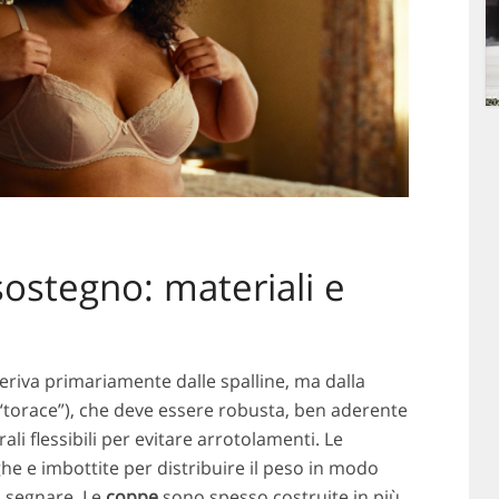
sostegno: materiali e
riva primariamente dalle spalline, ma dalla
 “torace”), che deve essere robusta, ben aderente
ali flessibili per evitare arrotolamenti. Le
e e imbottite per distribuire il peso in modo
a segnare. Le
coppe
sono spesso costruite in più