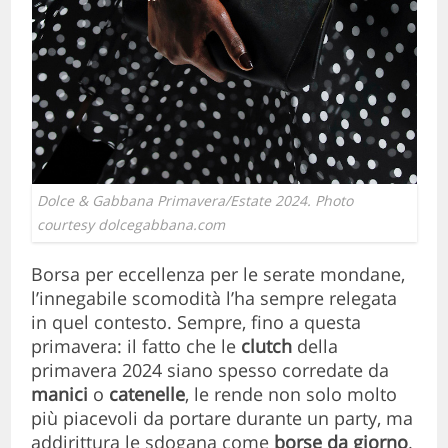
Dolce & Gabbana Primavera/Estate 2024. Photo
courtesy dolcegabbana.com
Borsa per eccellenza per le serate mondane,
l’innegabile scomodità l’ha sempre relegata
in quel contesto. Sempre, fino a questa
primavera: il fatto che le
clutch
della
primavera 2024 siano spesso corredate da
manici
o
catenelle
, le rende non solo molto
più piacevoli da portare durante un party, ma
addirittura le sdogana come
borse da giorno
.