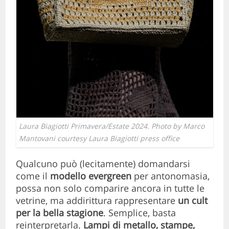
Laura Biagiotti Primavera/Estate 2024. Photo by Marco
Mantovani courtesy Laura Biagiotti press office
Qualcuno può (lecitamente) domandarsi
come il
modello evergreen
per antonomasia,
possa non solo comparire ancora in tutte le
vetrine, ma addirittura rappresentare
un cult
per la bella stagione
. Semplice, basta
reinterpretarla.
Lampi di metallo, stampe,