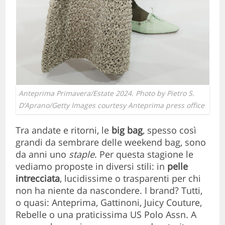
Anteprima Primavera/Estate 2024. Photo by Pietro S.
D’Aprano/Getty Images courtesy Anteprima press office
Tra andate e ritorni, le
big bag
, spesso così
grandi da sembrare delle weekend bag, sono
da anni uno
staple
. Per questa stagione le
vediamo proposte in diversi stili: in
pelle
intrecciata
, lucidissime o trasparenti per chi
non ha niente da nascondere. I brand? Tutti,
o quasi: Anteprima, Gattinoni, Juicy Couture,
Rebelle o una praticissima US Polo Assn. A