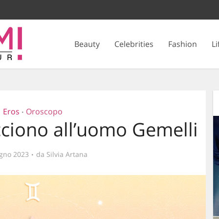
Beauty
Celebrities
Fashion
Li
Eros
Oroscopo
•
ciono all’uomo Gemelli
gno 2023
da
Silvia Artana