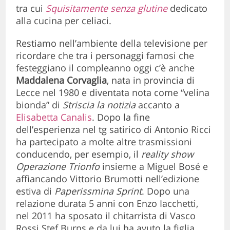
tra cui
Squisitamente senza glutine
dedicato
alla cucina per celiaci.
Restiamo nell’ambiente della televisione per
ricordare che tra i personaggi famosi che
festeggiano il compleanno oggi c’è anche
Maddalena
Corvaglia
, nata in provincia di
Lecce nel 1980 e diventata nota come “velina
bionda” di
Striscia la
notizia
accanto a
Elisabetta Canalis
. Dopo la fine
dell’esperienza nel tg satirico di Antonio Ricci
ha partecipato a molte altre trasmissioni
conducendo, per esempio, il
reality
show
Operazione Trionfo
insieme a Miguel Bosé e
affiancando Vittorio Brumotti nell’edizione
estiva di
Paperissmina
Sprint
. Dopo una
relazione durata 5 anni con Enzo Iacchetti,
nel 2011 ha sposato il chitarrista di Vasco
Rossi Stef Burns e da lui ha avuto la figlia