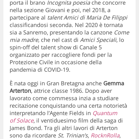
porta il brano
Incognita
poesia
che concorre
nella sezione Giovani e poi, nel 2018, a
partecipare al
talent
Amici di Maria De Filippi
classificandosi seconda. Nel 2020 è tornata
sia a Sanremo, presentando la canzone
Come
mia madre
, che nel cast di
Amici Speciali
, lo
spin-off del talent show di Canale 5
organizzato per raccogliere fondi per la
Protezione Civile in occasione della
pandemia di COVID-19.
È nata oggi in Gran Bretagna anche
Gemma
Arterton
, attrice classe 1986. Dopo aver
lavorato come commessa inzia a studiare
recitazione conquistando una certa notorietà
interpretando l’Agente Fields in
Quantum
of Solace
, il ventiduesimo film della saga di
James Bond. Tra gli altri lavori di Arterton
sono da ricordare
St. Trinian’s
,
RocknRolla
,