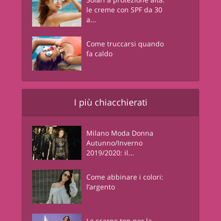
le creme con SPF da 30
a...
Come truccarsi quando
fa caldo
I più chiacchierati
Milano Moda Donna
Autunno/Inverno
2019/2020: il...
Come abbinare i colori:
l’argento
Le scarpe top per la