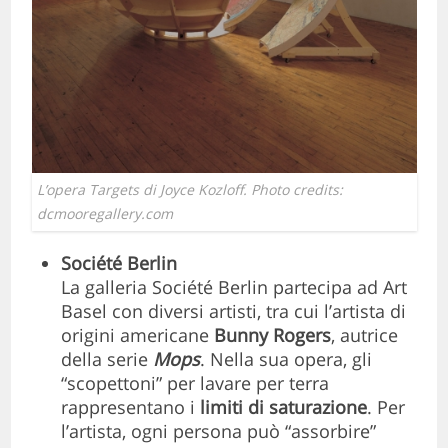
L’opera Targets di Joyce Kozloff. Photo credits:
dcmooregallery.com
Société Berlin
La galleria Société Berlin partecipa ad Art
Basel con diversi artisti, tra cui l’artista di
origini americane
Bunny Rogers
, autrice
della serie
Mops
. Nella sua opera, gli
“scopettoni” per lavare per terra
rappresentano i
limiti di saturazione
. Per
l’artista, ogni persona può “assorbire”