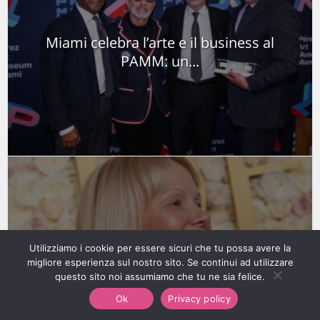
Miami celebra l’arte e il business al
PAMM: un...
Golden Globe 2025: trionfano Emilia
Utilizziamo i cookie per essere sicuri che tu possa avere la
migliore esperienza sul nostro sito. Se continui ad utilizzare
Pérez e Shōgun
questo sito noi assumiamo che tu ne sia felice.
Ok
Privacy policy