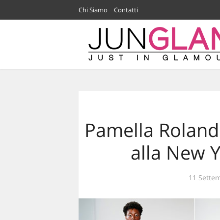
Chi Siamo
Contatti
Pamella Roland
alla New 
11 Sette