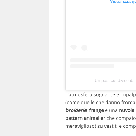
Visualizza q
Un post condiviso da
L’atmosfera sognante e impalpa
(come quelle che danno froma
broiderie
,
frange
e una
nuvola 
pattern animalier
che compaio
meraviglioso) su vestiti e compl