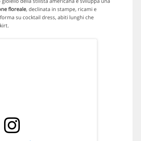
 gioiello della stilista americana e sviluppa una
one floreale
, declinata in stampe, ricami e
orma su cocktail dress, abiti lunghi che
irt.