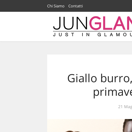
Chi Siamo
Contatti
Giallo burro,
primave
21 Mag