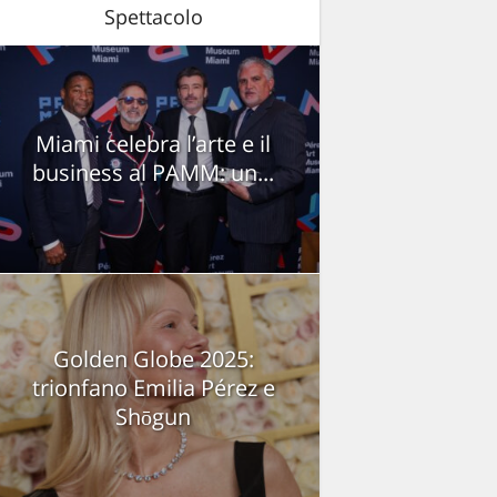
Spettacolo
Miami celebra l’arte e il
business al PAMM: un...
Golden Globe 2025:
trionfano Emilia Pérez e
Shōgun