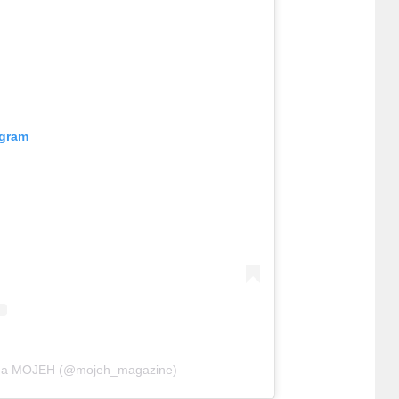
agram
o da MOJEH (@mojeh_magazine)