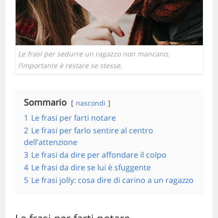
Le frasi per sedurre un ragazzo non mancano,
l’importante è restare se stesse.
Sommario
nascondi
1
Le frasi per farti notare
2
Le frasi per farlo sentire al centro
dell’attenzione
3
Le frasi da dire per affondare il colpo
4
Le frasi da dire se lui è sfuggente
5
Le frasi jolly: cosa dire di carino a un ragazzo
Le frasi per farti notare