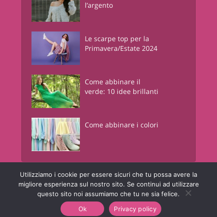
l’argento
Le scarpe top per la
Primavera/Estate 2024
Come abbinare il
verde: 10 idee brillanti
Come abbinare i colori
Utilizziamo i cookie per essere sicuri che tu possa avere la
Junglam - Just In Glamour
è una risorsa informativa online a contenuto
migliore esperienza sul nostro sito. Se continui ad utilizzare
lifestyle. © Copyright - Junglam Magazine - P.IVA 05442450960
questo sito noi assumiamo che tu ne sia felice.
Chi Siamo
Contatti
Privacy Policy
Ok
Privacy policy