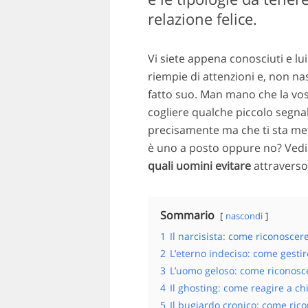
relazione felice.
Vi siete appena conosciuti e lu
riempie di attenzioni e, non na
fatto suo. Man mano che la vost
cogliere qualche piccolo segnal
precisamente ma che ti sta met
è uno a posto oppure no? Vediam
quali uomini evitare
attraverso 
Sommario
nascondi
1
Il narcisista: come riconoscere
2
L’eterno indeciso: come gestire
3
L’uomo geloso: come riconosc
4
Il ghosting: come reagire a ch
5
Il bugiardo cronico: come ric