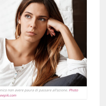
onico non avere paura di passare all’azione.
Photo
reepik.com