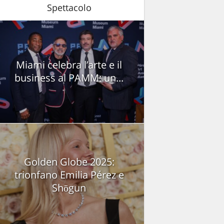
Spettacolo
Miami celebra l’arte e il
business al PAMM: un...
Golden Globe 2025:
trionfano Emilia Pérez e
Shōgun