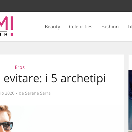
Beauty
Celebrities
Fashion
Li
Eros
evitare: i 5 archetipi
lio 2020
da
Serena Serra