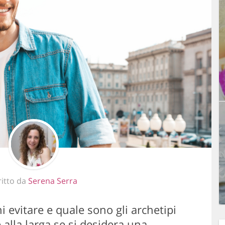
ritto da
Serena Serra
 evitare e quale sono gli archetipi
e alla larga se si desidera una