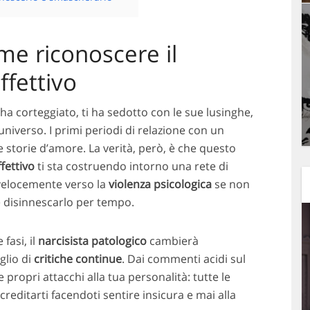
ome riconoscere il
ffettivo
i ha corteggiato, ti ha sedotto con le sue lusinghe,
l’universo. I primi periodi di relazione con un
e storie d’amore. La verità, però, è che questo
fettivo
ti sta costruendo intorno una rete di
 velocemente verso la
violenza psicologica
se non
e disinnescarlo per tempo.
fasi, il
narcisista patologico
cambierà
glio di
critiche continue
. Dai commenti acidi sul
 propri attacchi alla tua personalità: tutte le
editarti facendoti sentire insicura e mai alla