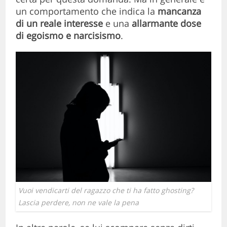
un comportamento che indica la
mancanza
di un reale interesse
e una
allarmante dose
di egoismo e narcisismo
.
Vuoi vendicarti del ragazzo che ti ha fatto ghosting?
Lascia perdere, non ne vale la pena