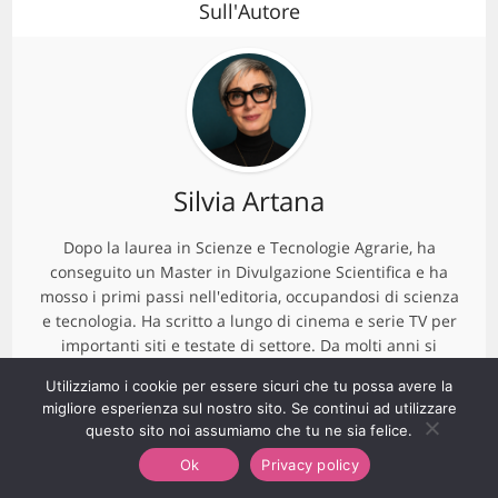
Sull'Autore
Silvia Artana
Dopo la laurea in Scienze e Tecnologie Agrarie, ha
conseguito un Master in Divulgazione Scientifica e ha
mosso i primi passi nell'editoria, occupandosi di scienza
e tecnologia. Ha scritto a lungo di cinema e serie TV per
importanti siti e testate di settore. Da molti anni si
occupa di moda, bellezza, benessere e lifestyle e svolge
Utilizziamo i cookie per essere sicuri che tu possa avere la
attività di copywriting, storytelling e ghostwriting online e
migliore esperienza sul nostro sito. Se continui ad utilizzare
offline. È giornalista pubblicista dal 2023.
questo sito noi assumiamo che tu ne sia felice.
Ok
Privacy policy
View all posts