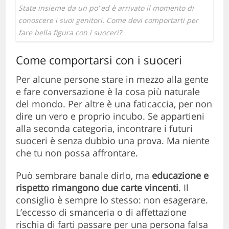
State insieme da un po’ ed è arrivato il momento di
conoscere i suoi genitori. Come devi comportarti per
fare bella figura con i suoceri?
Come comportarsi con i suoceri
Per alcune persone stare in mezzo alla gente
e fare conversazione è la cosa più naturale
del mondo. Per altre è una faticaccia, per non
dire un vero e proprio incubo. Se appartieni
alla seconda categoria, incontrare i futuri
suoceri è senza dubbio una prova. Ma niente
che tu non possa affrontare.
Può sembrare banale dirlo, ma
educazione e
rispetto rimangono due carte vincenti
. Il
consiglio è sempre lo stesso: non esagerare.
L’eccesso di smanceria o di affettazione
rischia di farti passare per una persona falsa