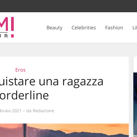
Beauty
Celebrities
Fashion
Li
Eros
istare una ragazza
orderline
braio 2021
da
Redazione