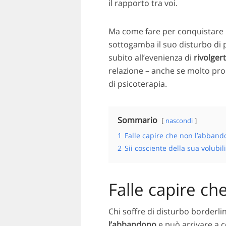
il rapporto tra voi.
Ma come fare per conquistare
sottogamba il suo disturbo di pe
subito all’evenienza di
rivolger
relazione – anche se molto pro
di psicoterapia.
Sommario
nascondi
1
Falle capire che non l’abband
2
Sii cosciente della sua volubili
Falle capire ch
Chi soffre di disturbo borderli
l’abbandono
e può arrivare a