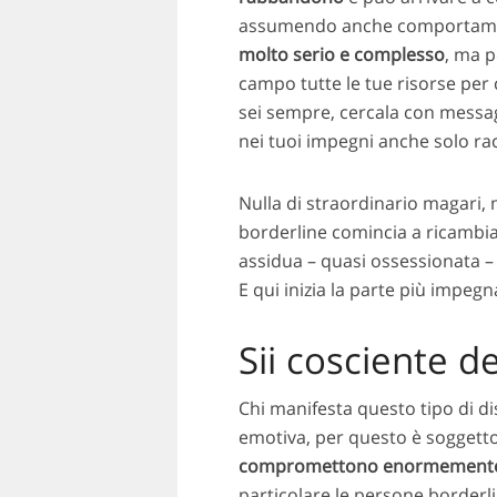
assumendo anche comportamenti
molto serio e complesso
, ma p
campo tutte le tue risorse per
sei sempre, cercala con messagg
nei tuoi impegni anche solo ra
Nulla di straordinario magari,
borderline comincia a ricambia
assidua – quasi ossessionata – 
E qui inizia la parte più impeg
Sii cosciente de
Chi manifesta questo tipo di d
emotiva, per questo è soggett
compromettono enormemente la 
particolare le persone borderli