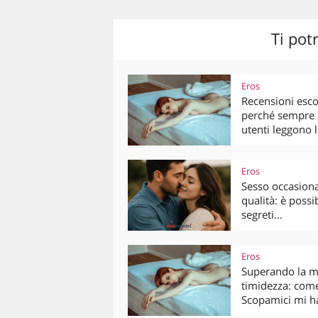
Ti pot
Eros
Recensioni esco
perché sempre 
utenti leggono le
Eros
Sesso occasiona
qualità: è possib
segreti...
Eros
Superando la m
timidezza: com
Scopamici mi ha