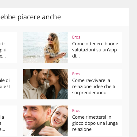
rebbe piacere anche
Eros
rt:
Come ottenere buone
più
valutazioni su un’app
...
di...
Eros
le di
Come ravvivare la
ile? I
relazione: idee che ti
sorprenderanno
Eros
ia
Come rimettersi in
e
gioco dopo una lunga
...
relazione