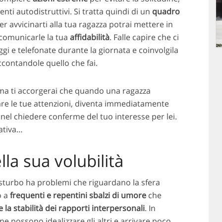
 autodistruttivi. Si tratta quindi di un
quadro
er avvicinarti alla tua ragazza potrai mettere in
 comunicarle la tua
affidabilità
. Falle capire che ci
i e telefonate durante la giornata e coinvolgila
ccontandole quello che fai.
 ma ti accorgerai che quando una ragazza
re le tue attenzioni, diventa immediatamente
nel chiedere conferme del tuo interesse per lei.
nativa…
lla sua volubilità
isturbo ha problemi che riguardano la sfera
o a
frequenti e repentini sbalzi di umore
che
stabilità dei rapporti interpersonali
. In
ne possono idealizzare gli altri e arrivare poco