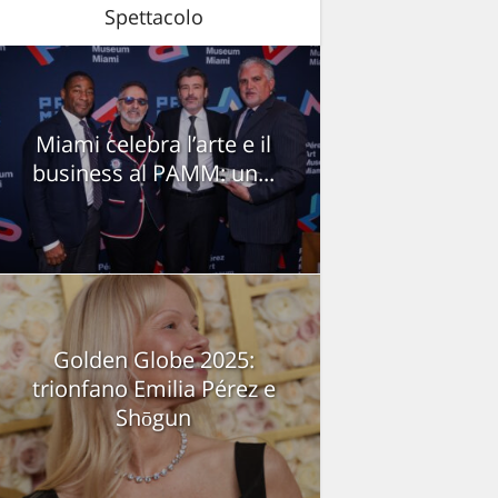
Spettacolo
Miami celebra l’arte e il
business al PAMM: un...
Golden Globe 2025:
trionfano Emilia Pérez e
Shōgun