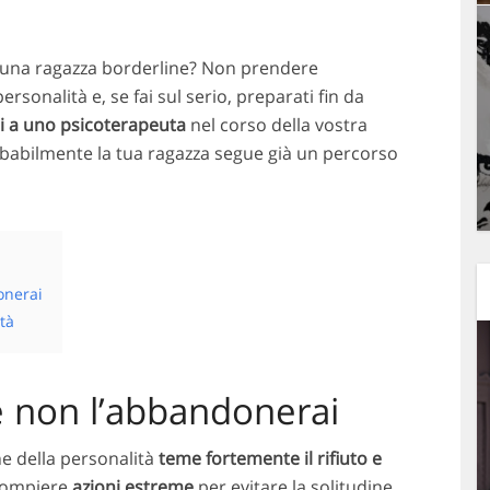
 una ragazza borderline? Non prendere
rsonalità e, se fai sul serio, preparati fin da
ti a uno psicoterapeuta
nel corso della vostra
babilmente la tua ragazza segue già un percorso
onerai
tà
e non l’abbandonerai
ne della personalità
teme fortemente il rifiuto e
 compiere
azioni estreme
per evitare la solitudine,