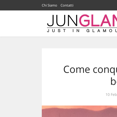
Chi Siamo
Contatti
Come conqu
b
10 Feb