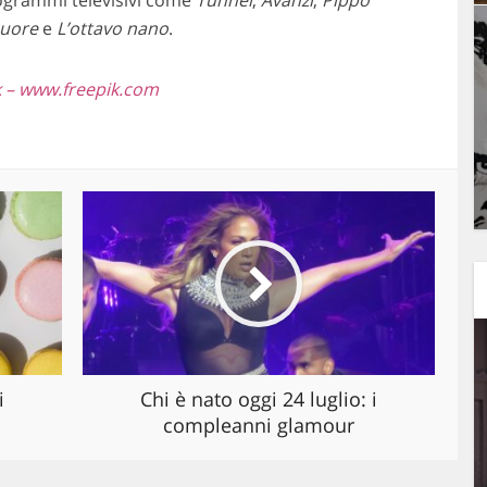
ogrammi televisivi come
Tunnel
,
Avanzi
,
Pippo
cuore
e
L’ottavo nano
.
k – www.freepik.com
i
Chi è nato oggi 24 luglio: i
compleanni glamour