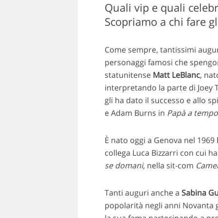
Quali vip e quali celebr
Scopriamo a chi fare g
Come sempre, tantissimi auguri 
personaggi famosi che spengono 
statunitense
Matt
LeBlanc
, na
interpretando la parte di Joey 
gli ha dato il successo e allo sp
e Adam Burns in
Papà a tempo
È nato oggi a Genova nel 1969
collega Luca Bizzarri con cui ha
se domani
,
nella sit-com
Camer
Tanti auguri anche a
Sabina Gu
popolarità negli anni Novanta 