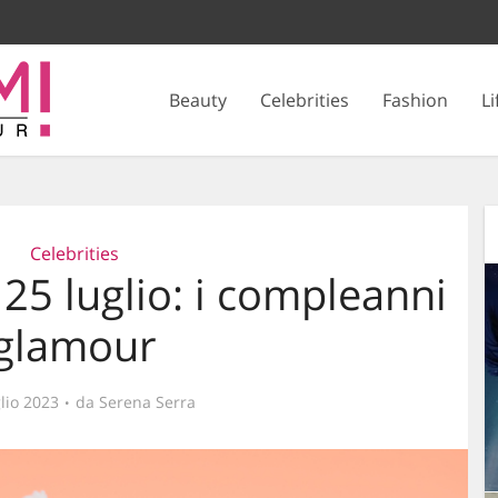
Beauty
Celebrities
Fashion
Li
Celebrities
 25 luglio: i compleanni
glamour
lio 2023
da
Serena Serra