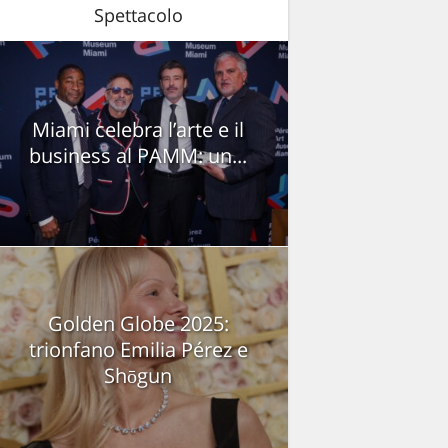
Spettacolo
Miami celebra l’arte e il
business al PAMM: un...
Golden Globe 2025:
trionfano Emilia Pérez e
Shōgun