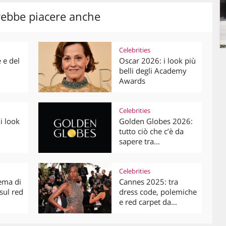
rebbe piacere anche
Celebrities
e e del
Oscar 2026: i look più
belli degli Academy
Awards
Celebrities
i look
Golden Globes 2026:
tutto ciò che c’è da
sapere tra...
Celebrities
nema di
Cannes 2025: tra
 sul red
dress code, polemiche
e red carpet da...