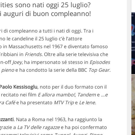
ities sono nati oggi 25 luglio?
li auguri di buon compleanno!
di compleanno a tutti i nati di oggi. Tra i
le candeline il 25 luglio c’è l’attore
to in Massachusetts nel 1967 e diventato famoso
Tribbiani in
Friends
. Oltre alla serie televisiva che
in-off
Joey
, ha impersonato sé stesso in
Episodes
 pieno
e ha condotto la serie della BBC
Top Gear
.
Paolo Kessisoglu
,
noto per il duo formato con il
 recitato nei film
E allora mambo!
,
Tandem
e
…e
a Café
e ha presentato
MTV Trip
e
Le Iene
.
zzanti
. Nata a Roma nel 1963, ha raggiunto la
grazie a
La TV delle ragazze
e ha poi confermato