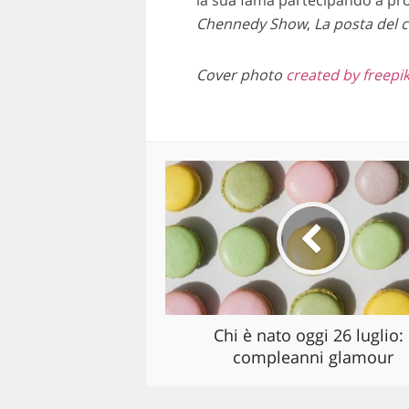
la sua fama partecipando a pr
Chennedy Show
,
La posta del 
Cover photo
created by freepi
Chi è nato oggi 26 luglio: 
compleanni glamour