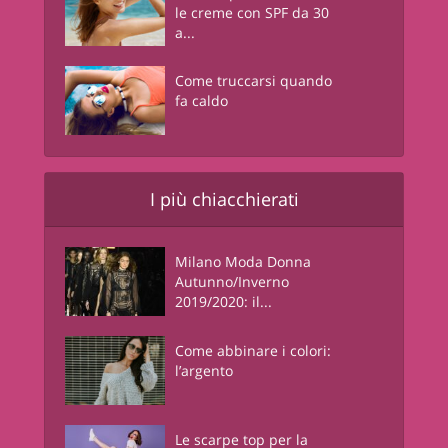
le creme con SPF da 30
a...
Come truccarsi quando
fa caldo
I più chiacchierati
Milano Moda Donna
Autunno/Inverno
2019/2020: il...
Come abbinare i colori:
l’argento
Le scarpe top per la