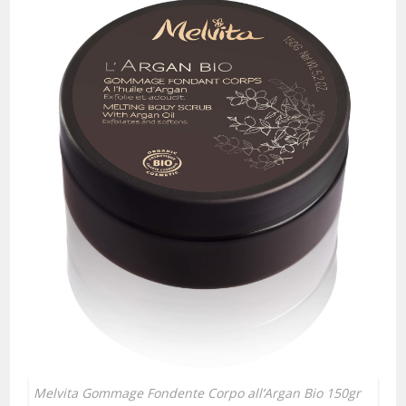
Melvita Gommage Fondente Corpo all’Argan Bio 150gr