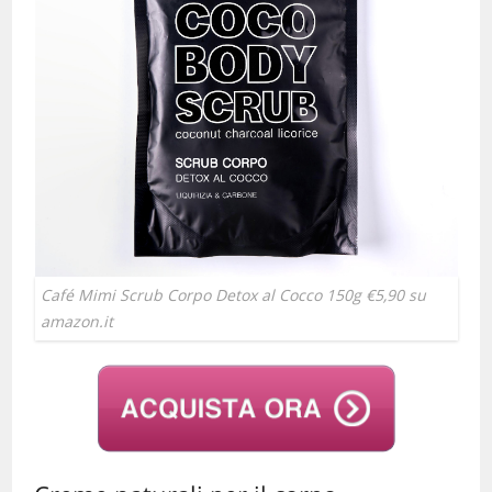
Café Mimi Scrub Corpo Detox al Cocco 150g €5,90 su
amazon.it