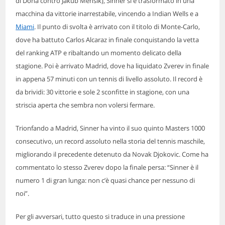
di Doha contro Jakub Mensik), Sinner si è trasformato in una
macchina da vittorie inarrestabile, vincendo a Indian Wells e a
Miami
. Il punto di svolta è arrivato con il titolo di Monte-Carlo,
dove ha battuto Carlos Alcaraz in finale conquistando la vetta
del ranking ATP e ribaltando un momento delicato della
stagione. Poi è arrivato Madrid, dove ha liquidato Zverev in finale
in appena 57 minuti con un tennis di livello assoluto. Il record è
da brividi: 30 vittorie e sole 2 sconfitte in stagione, con una
striscia aperta che sembra non volersi fermare.
Trionfando a Madrid, Sinner ha vinto il suo quinto Masters 1000
consecutivo, un record assoluto nella storia del tennis maschile,
migliorando il precedente detenuto da Novak Djokovic. Come ha
commentato lo stesso Zverev dopo la finale persa: “Sinner è il
numero 1 di gran lunga: non c’è quasi chance per nessuno di
noi”.
Per gli avversari, tutto questo si traduce in una pressione