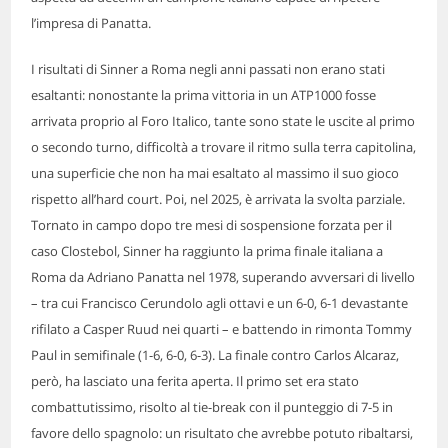
l’impresa di Panatta.
I risultati di Sinner a Roma negli anni passati non erano stati
esaltanti: nonostante la prima vittoria in un ATP1000 fosse
arrivata proprio al Foro Italico, tante sono state le uscite al primo
o secondo turno, difficoltà a trovare il ritmo sulla terra capitolina,
una superficie che non ha mai esaltato al massimo il suo gioco
rispetto all’hard court. Poi, nel 2025, è arrivata la svolta parziale.
Tornato in campo dopo tre mesi di sospensione forzata per il
caso Clostebol, Sinner ha raggiunto la prima finale italiana a
Roma da Adriano Panatta nel 1978, superando avversari di livello
– tra cui Francisco Cerundolo agli ottavi e un 6-0, 6-1 devastante
rifilato a Casper Ruud nei quarti – e battendo in rimonta Tommy
Paul in semifinale (1-6, 6-0, 6-3). La finale contro Carlos Alcaraz,
però, ha lasciato una ferita aperta. Il primo set era stato
combattutissimo, risolto al tie-break con il punteggio di 7-5 in
favore dello spagnolo: un risultato che avrebbe potuto ribaltarsi,