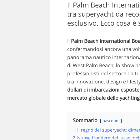
Il Palm Beach Internat
tra superyacht da reco
esclusivo. Ecco cosa è 
Il
Palm Beach International Boa
confermandosi ancora una volta
panorama nautico internazional
di West Palm Beach, lo show ha 
professionisti del settore da 
tra innovazione, design e lifesty
dollari di imbarcazioni esposte,
mercato globale dello yachting 
Sommario
nascondi
1
Il regno dei superyacht: dimen
2
Nuove frontiere del lusso: debu