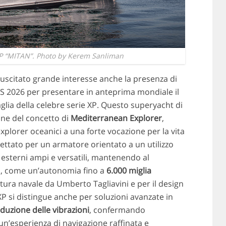
 “MITAN”. Photo by Kerem Sanliman
uscitato grande interesse anche la presenza di
IBS 2026 per presentare in anteprima mondiale il
glia della celebre serie XP. Questo superyacht di
ne del concetto di
Mediterranean Explorer
,
plorer oceanici a una forte vocazione per la vita
ogettato per un armatore orientato a un utilizzo
i esterni ampi e versatili, mantenendo al
vo, come un’autonomia fino a
6.000 miglia
ttura navale da Umberto Tagliavini e per il design
P si distingue anche per soluzioni avanzate in
duzione delle vibrazioni
, confermando
 un’esperienza di navigazione raffinata e