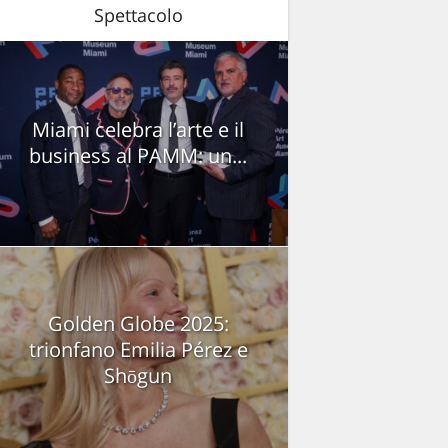
Spettacolo
Miami celebra l’arte e il
business al PAMM: un...
Golden Globe 2025:
trionfano Emilia Pérez e
Shōgun