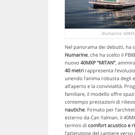
Numarine 40MXP
Nel panorama dei debutti, ha s
Numarine
, che ha scelto il PB
nuovo
40MXP “MITAN”
, ammira
40 metri
rappresenta l’evoluzio
unendo l’anima robusta degli ex
all’aperto e la convivialità. Pr
familiare, il modello offre spaz
contempo prestazioni di rilie
nautiche
. Firmato per l’archite
esterno da Can Yalman, il 40MX
termini di
comfort acustico e ri
l’attenzione del cantiere verso