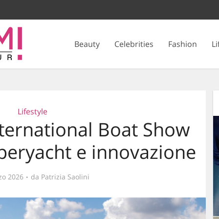
Beauty
Celebrities
Fashion
Li
Lifestyle
ternational Boat Show
uperyacht e innovazione
zo 2026
da
Patrizia Saolini