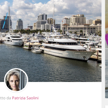
itto da
Patrizia Saolini